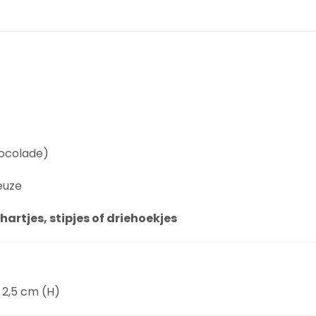
hocolade)
euze
hartjes, stipjes of driehoekjes
 2,5 cm (H)