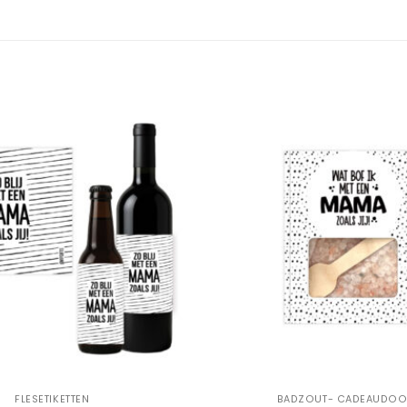
Add to
Wishlist
+
FLESETIKETTEN
BADZOUT- CADEAUDOO