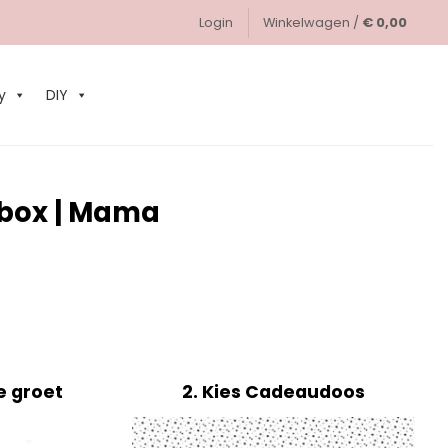
Login
Winkelwagen /
€
0,00
0
y
DIY
box | Mama
e groet
2
Kies Cadeaudoos