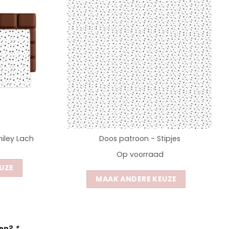
iley Lach
Doos patroon - Stipjes
Op voorraad
UZE
MAAK ANDERE KEUZE
gen?
*