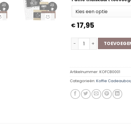
17,95
€
Koffie Cadeaubox | Mama 
TOEVOEGE
Artikelnummer:
KOFCB0001
Categorieën:
Koffie Cadeaubox