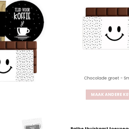
Chocolade groet - Sm
MAAK ANDERE KE
Pathe thuiskaart toevoe