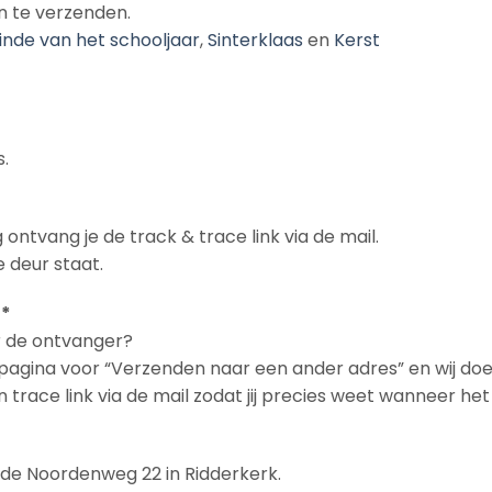
n te verzenden.
inde van het schooljaar
,
Sinterklaas
en
Kerst
.
 ontvang je de track & trace link via de mail.
 deur staat.
 *
ar de ontvanger?
n pagina voor “Verzenden naar een ander adres” en wij doe
en trace link via de mail zodat jij precies weet wanneer h
n de Noordenweg 22 in Ridderkerk.