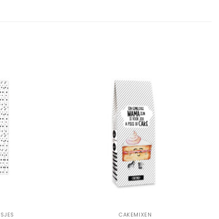
Add to
Add to
Wishlist
Wishlist
+
SJES
CAKEMIXEN