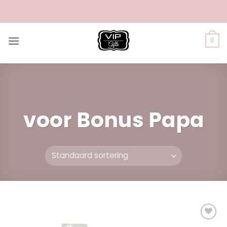
Ga
naar
inhoud
0
voor Bonus Papa
Add to