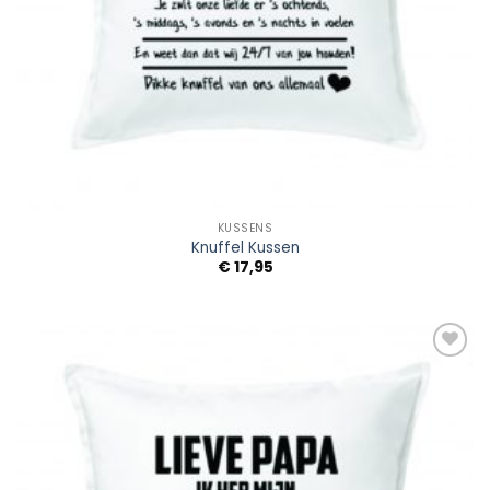
KUSSENS
Knuffel Kussen
€
17,95
Add to
Wishlist