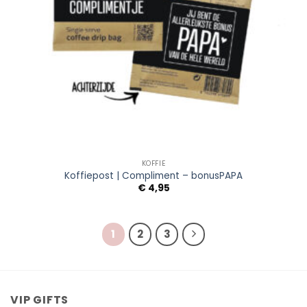
KOFFIE
Koffiepost | Compliment – bonusPAPA
€
4,95
1
2
3
VIP GIFTS