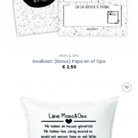
PAPA & OPA
Invulkaart (Bonus) Papa en of Opa
€
2,50
Add to
Wishlist