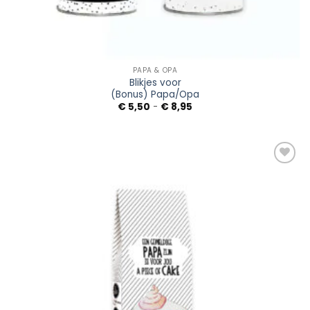
PAPA & OPA
Blikjes voor
(Bonus) Papa/Opa
Prijsklasse:
€
5,50
-
€
8,95
€ 5,50
tot
€ 8,95
Add to
Wishlist