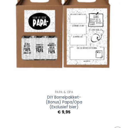
PAPA & OPA
DIY Borrelpakket-
(Bonus) Papa/Opa
(Exclusief bier)
€
9,95