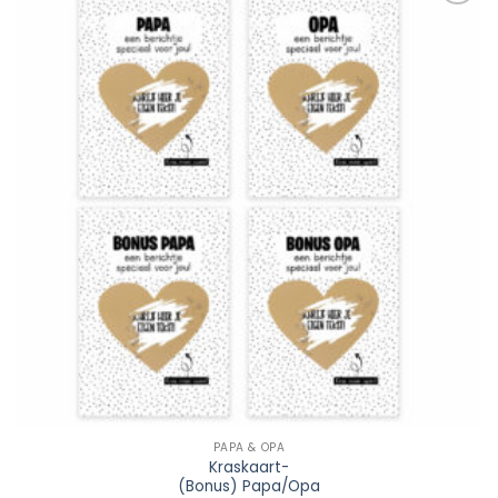
Add to
Wishlist
PAPA & OPA
Kraskaart-
(Bonus) Papa/Opa