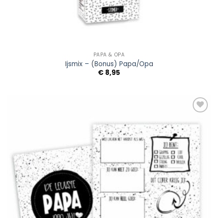
PAPA & OPA
Ijsmix – (Bonus) Papa/Opa
€
8,95
Add to
Wishlist