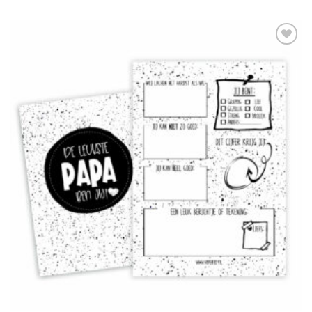
Add to
Wishlist