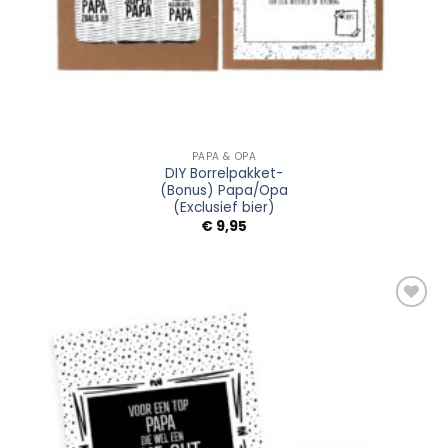
PAPA & OPA
DIY Borrelpakket-
(Bonus) Papa/Opa
(Exclusief bier)
€
9,95
Add to
Wishlist