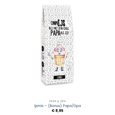
Add to
Wishlist
PAPA & OPA
Ijsmix – (Bonus) Papa/Opa
€
8,95