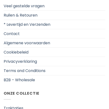
Veel gestelde vragen
Ruilen & Retouren
* Levertijd en Verzenden
Contact
Algemene voorwaarden
Cookiebeleid
Privacyverklaring
Terms and Conditions
B2B – Wholesale
ONZE COLLECTIE
Traktaties