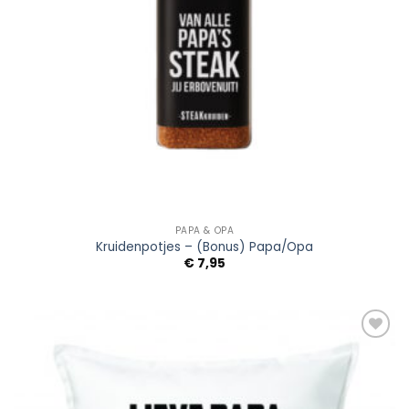
PAPA & OPA
Kruidenpotjes – (Bonus) Papa/Opa
€
7,95
Add to
Wishlist