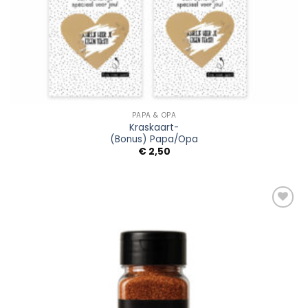
PAPA & OPA
Kraskaart-
(Bonus) Papa/Opa
€
2,50
Add to
Wishlist