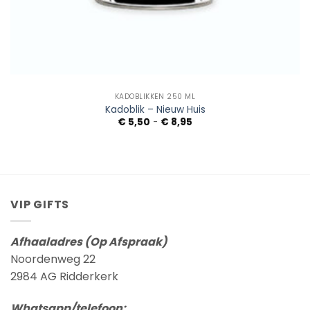
KADOBLIKKEN 250 ML
Kadoblik – Nieuw Huis
Prijsklasse:
€
5,50
-
€
8,95
€ 5,50
tot
€ 8,95
VIP GIFTS
Afhaaladres (Op Afspraak)
Noordenweg 22
2984 AG Ridderkerk
Whatsapp/telefoon: