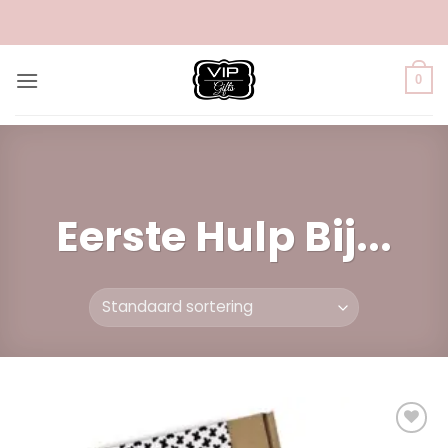
Ga
naar
inhoud
0
Eerste Hulp Bij...
Add to