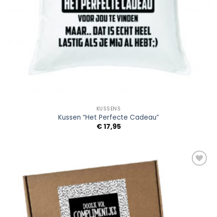
KUSSENS
Kussen “Het Perfecte Cadeau”
€
17,95
Add to
Wishlist