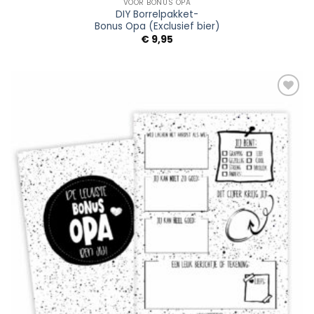
VOOR BONUS OPA
DIY Borrelpakket-
Bonus Opa (Exclusief bier)
€
9,95
Add to
Wishlist