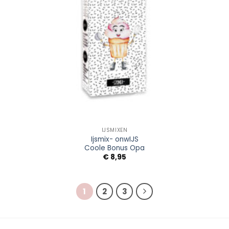
IJSMIXEN
Ijsmix- onwIJS
Coole Bonus Opa
€
8,95
1
2
3