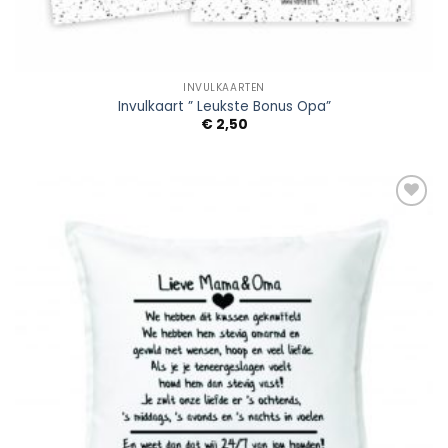
INVULKAARTEN
Invulkaart ” Leukste Bonus Opa”
€
2,50
Add to
Wishlist