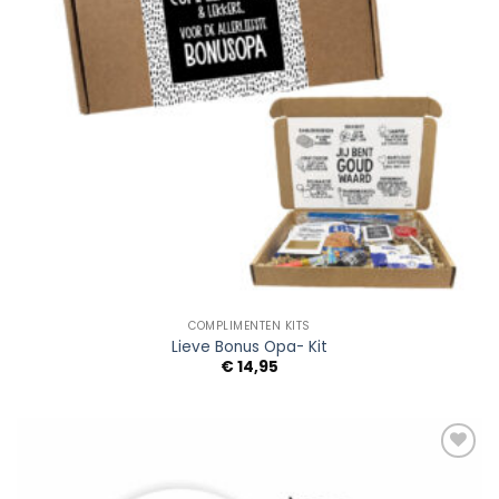
COMPLIMENTEN KITS
Lieve Bonus Opa- Kit
€
14,95
Add to
Wishlist