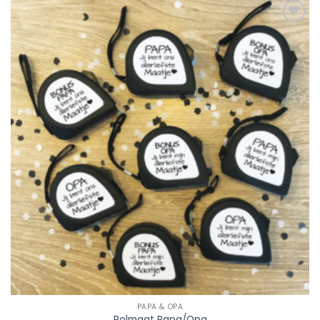
Add to
Wishlist
PAPA & OPA
Rolmaat Papa/Opa