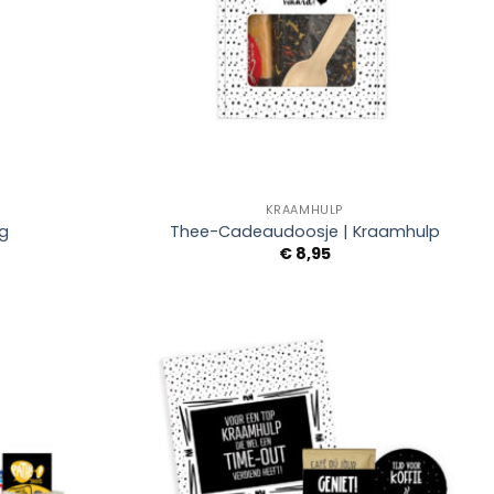
+
KRAAMHULP
rg
Thee-Cadeaudoosje | Kraamhulp
€
8,95
Add to
Add to
Wishlist
Wishlist