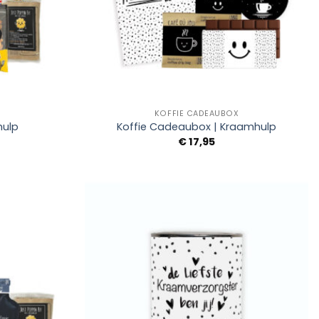
+
KOFFIE CADEAUBOX
hulp
Koffie Cadeaubox | Kraamhulp
€
17,95
Add to
Add to
Wishlist
Wishlist