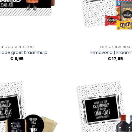
+
CHOCOLADE GROET
FILM CADEAUBOX
lade groet Kraamhulp
Filmavond | Kraam
€
6,95
€
17,95
Add to
Wishlist