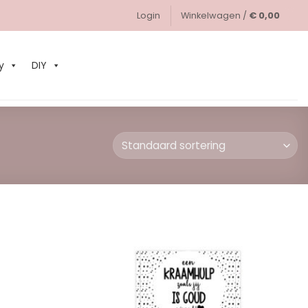
Login
Winkelwagen /
€
0,00
0
y
DIY
Add to
Add to
Wishlist
Wishlist