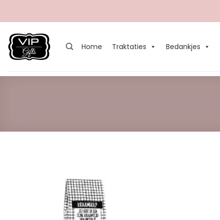
Ga
naar
inhoud
Home
Traktaties
Bedankjes
Add to
Wishlist