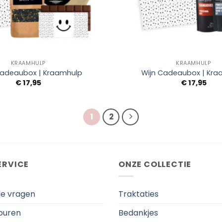
+
KRAAMHULP
KRAAMHULP
adeaubox | Kraamhulp
Wijn Cadeaubox | Kra
€
17,95
€
17,95
1
2
ERVICE
ONZE COLLECTIE
de vragen
Traktaties
touren
Bedankjes