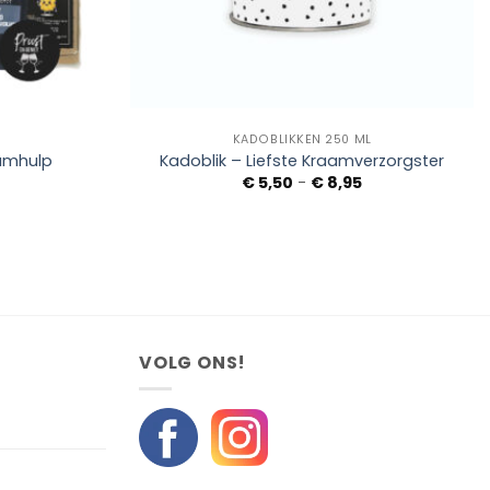
+
KADOBLIKKEN 250 ML
amhulp
Kadoblik – Liefste Kraamverzorgster
Prijsklasse:
€
5,50
-
€
8,95
€ 5,50
tot
€ 8,95
VOLG ONS!