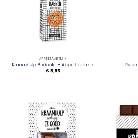
+
+
APPELTAARTMIX
Kraamhulp Bedankt – Appeltaartmix
Piece
€
8,95
Add to
Wishlist