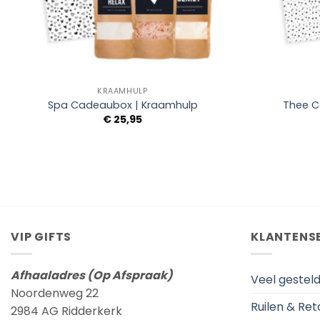
+
+
KRAAMHULP
Spa Cadeaubox | Kraamhulp
Thee C
€
25,95
VIP GIFTS
KLANTENS
Afhaaladres (Op Afspraak)
Veel gestel
Noordenweg 22
Ruilen & Re
2984 AG Ridderkerk