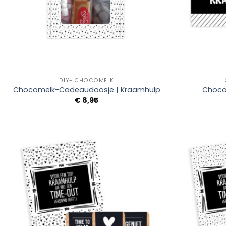
+
+
DIY- CHOCOMELK
Chocomelk-Cadeaudoosje | Kraamhulp
Choco
€
8,95
Add to
Wishlist