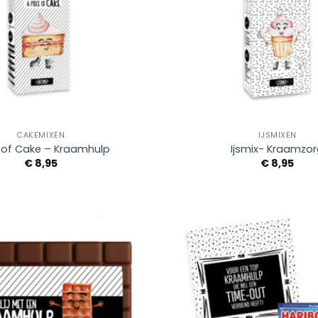
+
CAKEMIXEN
IJSMIXEN
 of Cake – Kraamhulp
Ijsmix- Kraamzo
€
8,95
€
8,95
Add to
Wishlist