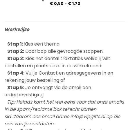
Prijsklasse:
€
0,80
-
€
1,70
€ 0,80
tot
€ 1,70
Werkwijze
Stap 1:
Kies een thema
Stap 2:
Doorloop alle gevraagde stappen
Stap 3:
Kies het aantal traktaties welke jij wilt
bestellen en plaats deze in de winkelmand.
Stap 4:
Vul je Contact en adresgegevens in en
rekening jouw bestelling af
Stap 5:
Je ontvangt via de email een
orderbevestiging.
Tip:
Helaas komt het wel eens voor dat onze emails
in de spam/reclame box terecht komen
sla daarom ons email adres info@vipgifts.nl op als
een van je contacten.