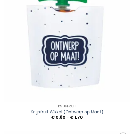
KNIJPFRUIT
Knijpfruit Wikkel (Ontwerp op Maat)
Prijsklasse:
€
0,80
-
€
1,70
€ 0,80
tot
€ 1,70