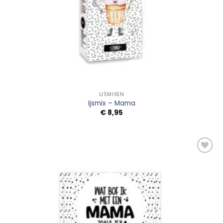
IJSMIXEN
Ijsmix – Mama
€
8,95
Add to
Wishlist