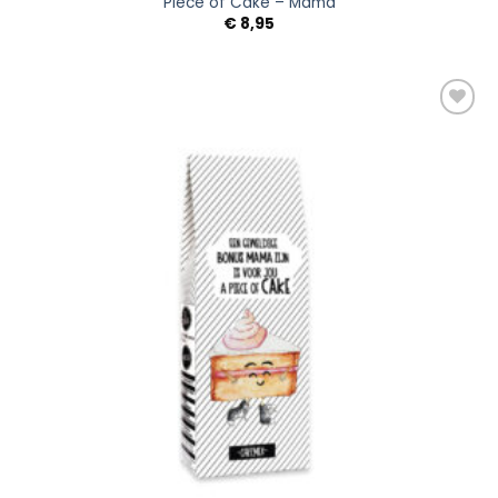
Piece of Cake – Mama
€
8,95
Add to
Wishlist