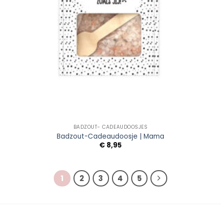
BADZOUT- CADEAUDOOSJES
Badzout-Cadeaudoosje | Mama
€
8,95
1
2
3
4
5