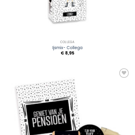
COLLEGA
Ijsmix- Collega
€
8,95
Add to
Wishlist