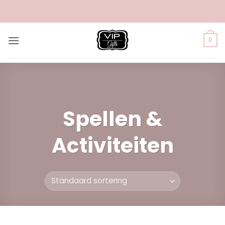
Ga
naar
inhoud
0
Spellen &
Activiteiten