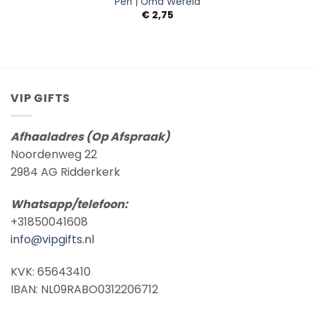
Pen | Oma Wereld
€
2,75
VIP GIFTS
Afhaaladres (Op Afspraak)
Noordenweg 22
2984 AG Ridderkerk
Whatsapp/telefoon:
+31850041608
info@vipgifts.nl
KVK: 65643410
IBAN: NL09RABO0312206712