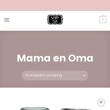
Ga
naar
inhoud
0
Mama en Oma
Add to