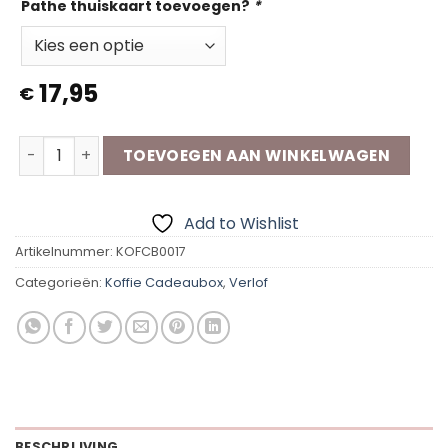
Pathe thuiskaart toevoegen?
*
17,95
€
Koffie Cadeaubox | Geniet verlof aantal
TOEVOEGEN AAN WINKELWAGEN
Add to Wishlist
Artikelnummer:
KOFCB0017
Categorieën:
Koffie Cadeaubox
,
Verlof
BESCHRIJVING