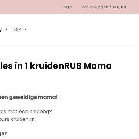
Login
Winkelwagen /
€
0,00
0
y
DIY
lles in 1 kruidenRUB Mama
nt een geweldige mama!
jes met een knipoog?
urs kruidenlijn.
gen