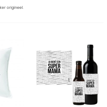
er origineel.
Add to
Add to
Wishlist
Wishlist