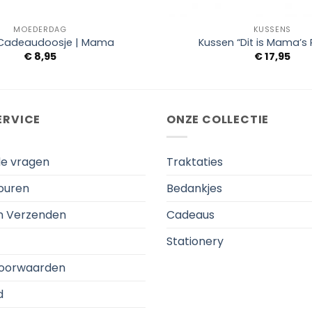
+
MOEDERDAG
KUSSENS
Cadeaudoosje | Mama
Kussen “Dit is Mama’s P
€
8,95
€
17,95
ERVICE
ONZE COLLECTIE
de vragen
Traktaties
touren
Bedankjes
en Verzenden
Cadeaus
Stationery
oorwaarden
d