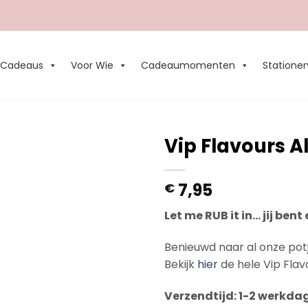
Cadeaus
Voor Wie
Cadeaumomenten
Stationer
Vip Flavours A
Add to
7,95
€
Wishlist
Let me RUB it in… jij be
Benieuwd naar al onze pot
Bekijk
hier
de hele Vip Flavo
Verzendtijd: 1-2 werkda