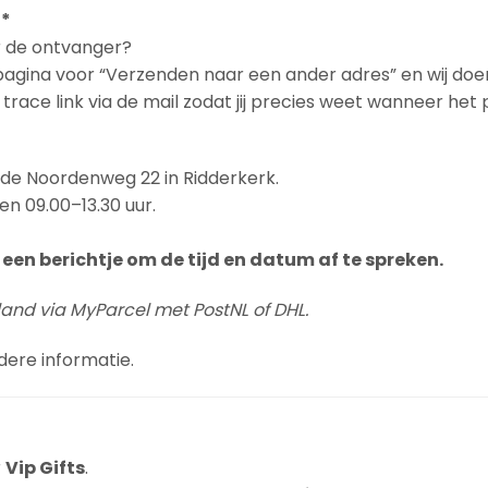
 *
ar de ontvanger?
npagina voor “Verzenden naar een ander adres” en wij doe
& trace link via de mail zodat jij precies weet wanneer he
n de Noordenweg 22 in Ridderkerk.
en 09.00–13.30 uur.
een berichtje om de tijd en datum af te spreken.
land via MyParcel met PostNL of DHL.
dere informatie.
r
Vip Gifts
.