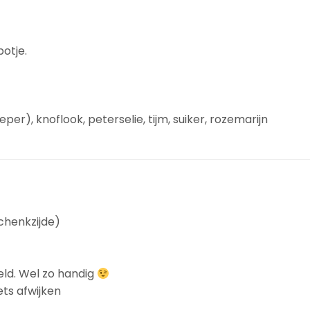
otje.
peper), knoflook, peterselie, tijm, suiker, rozemarijn
chenkzijde)
eld. Wel zo handig
ets afwijken