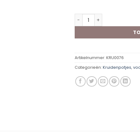
Op voorraad
Vip Flavours Alles in 1 kr
TO
Artikelnummer:
KRU0076
Categorieën:
Kruidenpotjes
,
vo