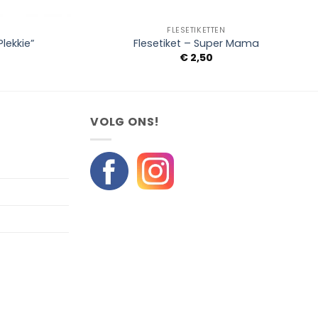
+
FLESETIKETTEN
lekkie”
Flesetiket – Super Mama
€
2,50
VOLG ONS!