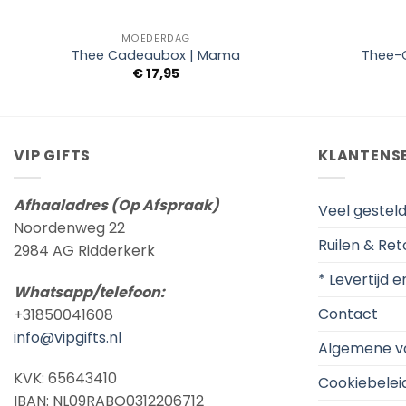
+
+
MOEDERDAG
Thee Cadeaubox | Mama
Thee-
€
17,95
VIP GIFTS
KLANTENS
Afhaaladres (Op Afspraak)
Veel gestel
Noordenweg 22
Ruilen & Re
2984 AG Ridderkerk
* Levertijd 
Whatsapp/telefoon:
Contact
+31850041608
info@vipgifts.nl
Algemene v
KVK: 65643410
Cookiebelei
IBAN: NL09RABO0312206712