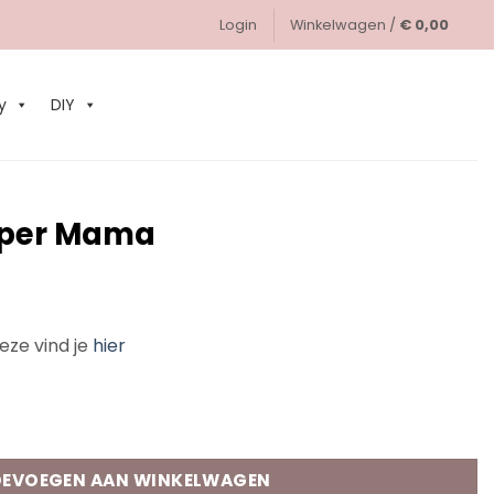
Login
Winkelwagen /
€
0,00
0
y
DIY
Super Mama
eze vind je
hier
ntal
EVOEGEN AAN WINKELWAGEN