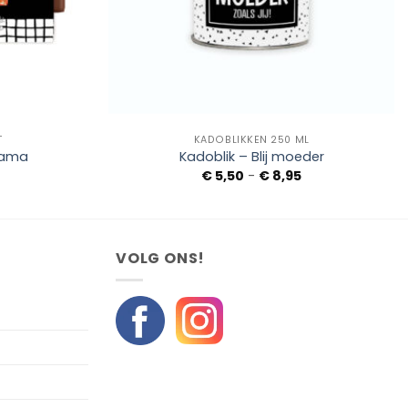
+
T
KADOBLIKKEN 250 ML
Mama
Kadoblik – Blij moeder
Prijsklasse:
€
5,50
-
€
8,95
€ 5,50
tot
€ 8,95
VOLG ONS!