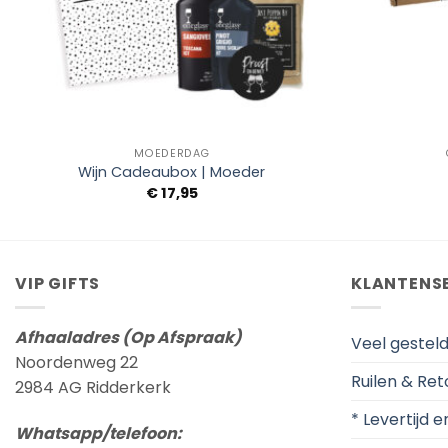
+
+
MOEDERDAG
Wijn Cadeaubox | Moeder
€
17,95
VIP GIFTS
KLANTENS
Afhaaladres (Op Afspraak)
Veel gestel
Noordenweg 22
Ruilen & Re
2984 AG Ridderkerk
* Levertijd 
Whatsapp/telefoon: