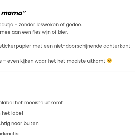
er mama”
eautje – zonder losweken of gedoe.
ee aan een fles wijn of bier.
f stickerpapier met een niet-doorschijnende achterkant.
es – even kijken waar het het mooiste uitkomt
nlabel het mooiste uitkomt.
 het label
chtig naar buiten
adeautje