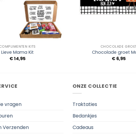
+
COMPLIMENTEN KITS
CHOCOLADE GROE
Lieve Mama Kit
Chocolade groet 
€
14,95
€
6,95
ERVICE
ONZE COLLECTIE
de vragen
Traktaties
touren
Bedankjes
en Verzenden
Cadeaus