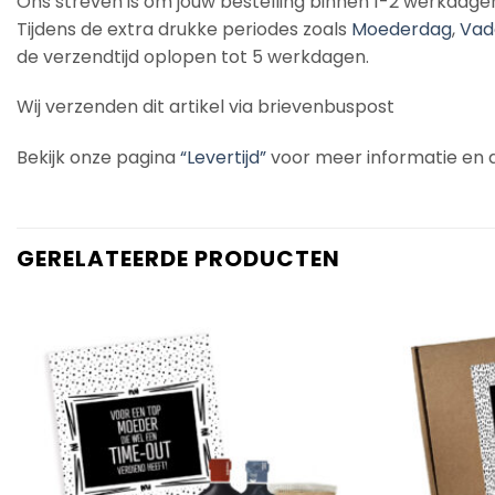
Ons streven is om jouw bestelling binnen 1-2 werkdage
Tijdens de extra drukke periodes zoals
Moederdag
,
Vad
de verzendtijd oplopen tot 5 werkdagen.
Wij verzenden dit artikel via brievenbuspost
Bekijk onze pagina
“Levertijd”
voor meer informatie en de
GERELATEERDE PRODUCTEN
Add to
Wishlist