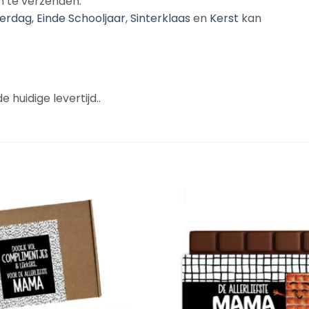
n te verzenden.
erdag
,
Einde Schooljaar
,
Sinterklaas
en
Kerst
kan
 huidige levertijd..
Add to
Wishlist