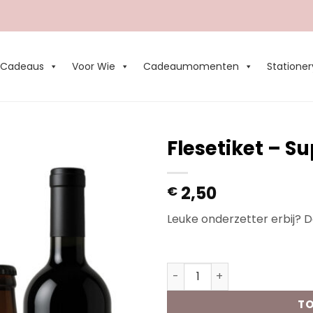
Cadeaus
Voor Wie
Cadeaumomenten
Stationer
Flesetiket – 
Add to
2,50
€
Wishlist
Leuke onderzetter erbij? D
Op voorraad
Flesetiket - Super Mama aa
TO