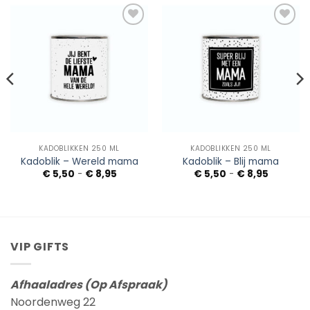
Add to
Add to
Wishlist
Wishlist
KADOBLIKKEN 250 ML
KADOBLIKKEN 250 ML
Kadoblik – Wereld mama
Kadoblik – Blij mama
Prijsklasse:
Prijsklass
€
5,50
-
€
8,95
€
5,50
-
€
8,95
€ 5,50
€ 5,50
tot
tot
€ 8,95
€ 8,95
VIP GIFTS
Afhaaladres (Op Afspraak)
Noordenweg 22