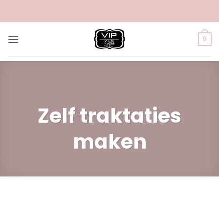
Ga
naar
inhoud
0
Zelf traktaties
maken