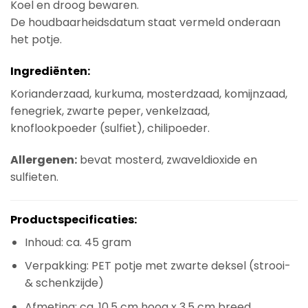
Koel en droog bewaren.
De houdbaarheidsdatum staat vermeld onderaan
het potje.
Ingrediënten:
Korianderzaad, kurkuma, mosterdzaad, komijnzaad,
fenegriek, zwarte peper, venkelzaad,
knoflookpoeder (sulfiet), chilipoeder.
Allergenen:
bevat mosterd, zwaveldioxide en
sulfieten.
Productspecificaties:
Inhoud: ca. 45 gram
Verpakking: PET potje met zwarte deksel (strooi-
& schenkzijde)
Afmeting: ca. 10,5 cm hoog x 3,5 cm breed