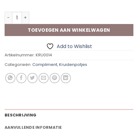
Op voorraad
Vip Flavours Kerriepoeder Perfect aantal
TOEVOEGEN AAN WINKELWAGEN
Add to Wishlist
Artikelnummer:
KRU0014
Categorieën:
Compliment
,
Kruidenpotjes
BESCHRIJVING
AANVULLENDE INFORMATIE