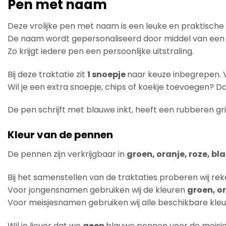
Pen met naam
Deze vrolijke pen met naam is een leuke en praktische t
De naam wordt gepersonaliseerd door middel van een v
Zo krijgt iedere pen een persoonlijke uitstraling.
Bij deze traktatie zit
1 snoepje
naar keuze inbegrepen. 
Wil je een extra snoepje, chips of koekje toevoegen? Da
De pen schrijft met blauwe inkt, heeft een rubberen gr
Kleur van de pennen
De pennen zijn verkrijgbaar in
groen, oranje, roze, bl
Bij het samenstellen van de traktaties proberen wij r
Voor jongensnamen gebruiken wij de kleuren
groen, or
Voor meisjesnamen gebruiken wij alle beschikbare kleu
Wil je liever dat we
geen
blauwe pennen voor de meisje