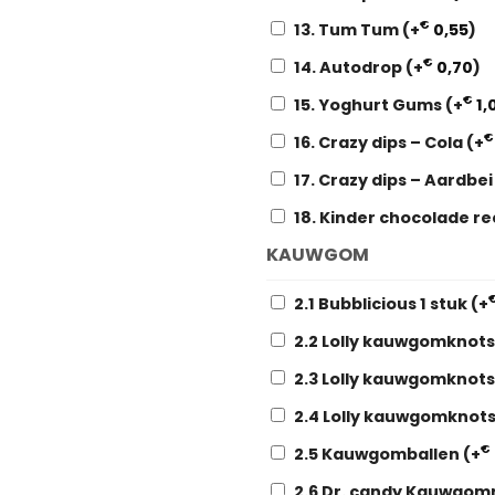
€
13. Tum Tum
(+
0,55
)
€
14. Autodrop
(+
0,70
)
€
15. Yoghurt Gums
(+
1,
€
16. Crazy dips – Cola
(+
17. Crazy dips – Aardbe
18. Kinder chocolade r
KAUWGOM
2.1 Bubblicious 1 stuk
(+
2.2 Lolly kauwgomknot
2.3 Lolly kauwgomknot
2.4 Lolly kauwgomknot
€
2.5 Kauwgomballen
(+
2.6 Dr. candy Kauwgom