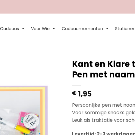
Cadeaus
Voor Wie
Cadeaumomenten
Stationer
Kant en Klare 
Pen met naam
Add to
Wishlist
1,95
€
Persoonlijke pen met naam,
Voor sommige snacks geldt
Leuk als traktatie voor sch
Levertijd: 2-3 werkdage