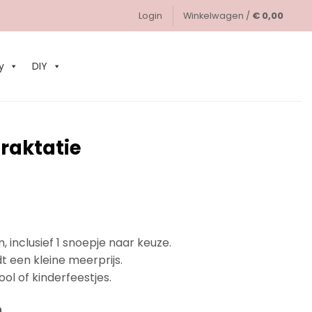
Login
Winkelwagen /
€
0,00
0
y
DIY
traktatie
 inclusief 1 snoepje naar keuze.
 een kleine meerprijs.
ool of kinderfeestjes.
n