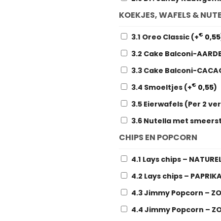
KOEKJES, WAFELS & NUT
€
3.1 Oreo Classic
(+
0,55
3.2 Cake Balconi-AARD
3.3 Cake Balconi-CAC
€
3.4 Smoeltjes
(+
0,55
)
3.5 Eierwafels (Per 2 v
3.6 Nutella met smeers
CHIPS EN POPCORN
4.1 Lays chips – NATURE
4.2 Lays chips – PAPRIK
4.3 Jimmy Popcorn – Z
4.4 Jimmy Popcorn – Z