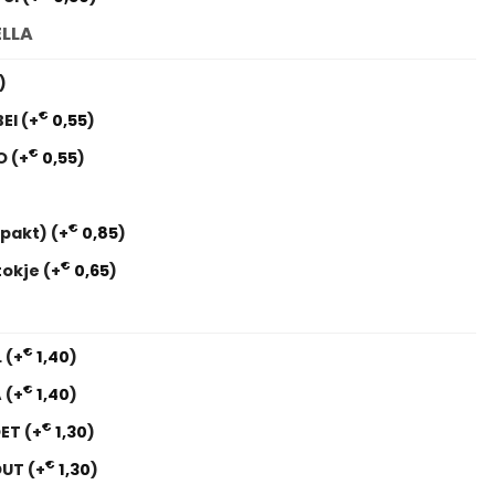
ELLA
)
€
BEI
(+
0,55
)
€
AO
(+
0,55
)
€
erpakt)
(+
0,85
)
€
tokje
(+
0,65
)
€
L
(+
1,40
)
€
A
(+
1,40
)
€
OET
(+
1,30
)
€
OUT
(+
1,30
)