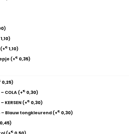
00
)
1,10
)
€
i
(+
1,10
)
€
eepje
(+
0,35
)
€
0,25
)
€
s – COLA
(+
0,30
)
€
s – KERSEN
(+
0,30
)
€
s – Blauw tongkleurend
(+
0,30
)
0,45
)
€
rol
(+
0,50
)