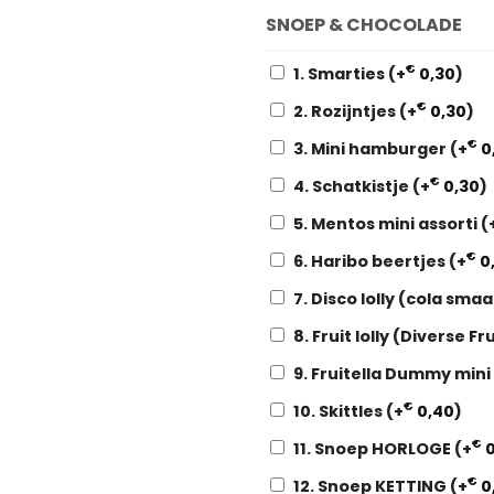
SNOEP & CHOCOLADE
€
1. Smarties
(+
0,30
)
€
2. Rozijntjes
(+
0,30
)
€
3. Mini hamburger
(+
0
€
4. Schatkistje
(+
0,30
)
5. Mentos mini assorti
(
€
6. Haribo beertjes
(+
0
7. Disco lolly (cola sma
8. Fruit lolly (Diverse 
9. Fruitella Dummy mini
€
10. Skittles
(+
0,40
)
€
11. Snoep HORLOGE
(+
0
€
12. Snoep KETTING
(+
0