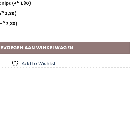
€
 Chips
(+
1,30
)
€
+
2,30
)
€
+
2,30
)
n met naam aantal
EVOEGEN AAN WINKELWAGEN
Add to Wishlist