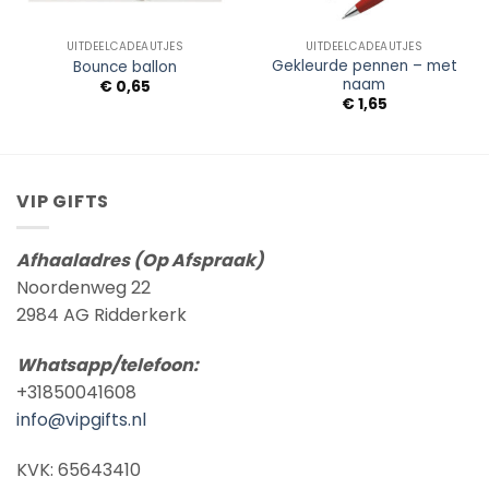
UITDEELCADEAUTJES
UITDEELCADEAUTJES
Gekleurde pennen – met
Bounce ballon
naam
€
0,65
€
1,65
VIP GIFTS
Afhaaladres (Op Afspraak)
Noordenweg 22
2984 AG Ridderkerk
Whatsapp/telefoon:
+31850041608
info@vipgifts.nl
KVK: 65643410