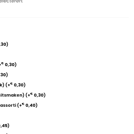
electeren.
,30
)
€
+
0,30
)
,30
)
€
ak)
(+
0,30
)
€
Fruitsmaken)
(+
0,30
)
€
 assorti
(+
0,40
)
,45
)