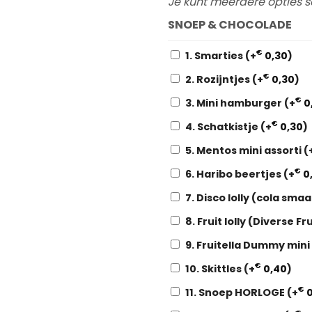
Je kunt meerdere opties s
SNOEP & CHOCOLADE
€
1. Smarties
(+
0,30
)
€
2. Rozijntjes
(+
0,30
)
€
3. Mini hamburger
(+
0
€
4. Schatkistje
(+
0,30
)
5. Mentos mini assorti
(
€
6. Haribo beertjes
(+
0
7. Disco lolly (cola sma
8. Fruit lolly (Diverse 
9. Fruitella Dummy mini
€
10. Skittles
(+
0,40
)
€
11. Snoep HORLOGE
(+
0