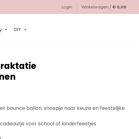
Login
Winkelwagen /
€
0,00
0
y
DIY
traktatie
nnen
et bounce ballon, snoepje naar keuze en feestelijke
elcadeautje voor school of kinderfeestjes
n