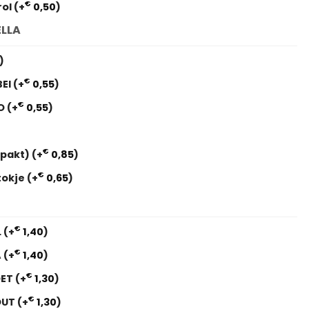
€
rol
(+
0,50
)
ELLA
)
€
BEI
(+
0,55
)
€
AO
(+
0,55
)
€
erpakt)
(+
0,85
)
€
tokje
(+
0,65
)
€
L
(+
1,40
)
€
A
(+
1,40
)
€
OET
(+
1,30
)
€
OUT
(+
1,30
)