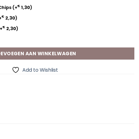
€
 Chips
(+
1,30
)
€
+
2,30
)
€
+
2,30
)
unce ballonnen aantal
EVOEGEN AAN WINKELWAGEN
Add to Wishlist