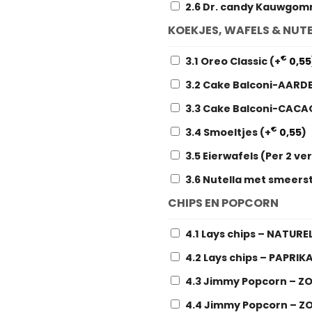
2.6 Dr. candy Kauwgom
KOEKJES, WAFELS & NUT
€
3.1 Oreo Classic
(+
0,55
3.2 Cake Balconi-AARD
3.3 Cake Balconi-CAC
€
3.4 Smoeltjes
(+
0,55
)
3.5 Eierwafels (Per 2 v
3.6 Nutella met smeers
CHIPS EN POPCORN
4.1 Lays chips – NATURE
4.2 Lays chips – PAPRIK
4.3 Jimmy Popcorn – Z
4.4 Jimmy Popcorn – Z