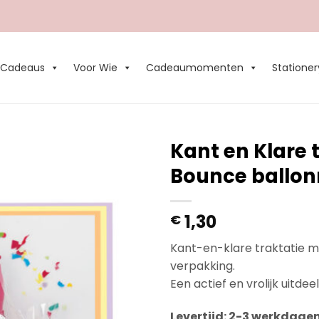
Cadeaus
Voor Wie
Cadeaumomenten
Stationer
Kant en Klare 
Bounce ballo
Add to
Wishlist
1,30
€
Kant-en-klare traktatie m
verpakking.
Een actief en vrolijk uitde
Levertijd: 2-3 werkdage