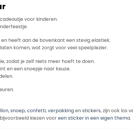
ar
elcadeautje voor kinderen.
inderfeestje.
n heeft aan de bovenkant een stevig elastiek.
 laten komen, wat zorgt voor veel speelplezier.
, zodat je zelf niets meer hoeft te doen.
lint en een snoepje naar keuze.
delen.
euren.
llon
,
snoep
,
confetti
,
verpakking
en
stickers
, zijn ook los 
 bijvoorbeeld kiezen voor
een sticker in een eigen thema
.