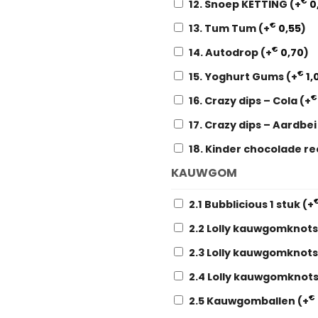
€
12. Snoep KETTING
(+
0
€
13. Tum Tum
(+
0,55
)
€
14. Autodrop
(+
0,70
)
€
15. Yoghurt Gums
(+
1,
€
16. Crazy dips – Cola
(+
17. Crazy dips – Aardbe
18. Kinder chocolade r
KAUWGOM
2.1 Bubblicious 1 stuk
(+
2.2 Lolly kauwgomknot
2.3 Lolly kauwgomknot
2.4 Lolly kauwgomknot
€
2.5 Kauwgomballen
(+