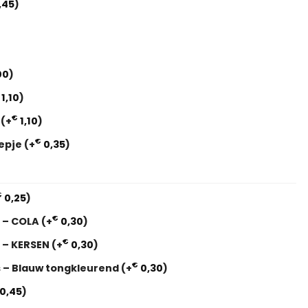
,45
)
00
)
1,10
)
€
i
(+
1,10
)
€
eepje
(+
0,35
)
€
0,25
)
€
s – COLA
(+
0,30
)
€
s – KERSEN
(+
0,30
)
€
s – Blauw tongkleurend
(+
0,30
)
0,45
)