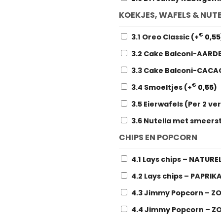
KOEKJES, WAFELS & NUT
€
3.1 Oreo Classic
(+
0,55
3.2 Cake Balconi-AARD
3.3 Cake Balconi-CAC
€
3.4 Smoeltjes
(+
0,55
)
3.5 Eierwafels (Per 2 v
3.6 Nutella met smeers
CHIPS EN POPCORN
4.1 Lays chips – NATURE
4.2 Lays chips – PAPRIK
4.3 Jimmy Popcorn – Z
4.4 Jimmy Popcorn – Z