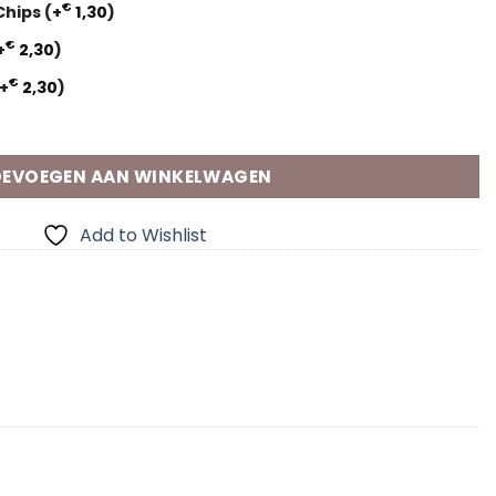
€
 Chips
(+
1,30
)
€
+
2,30
)
€
+
2,30
)
laparmbandje met naam aantal
EVOEGEN AAN WINKELWAGEN
Add to Wishlist