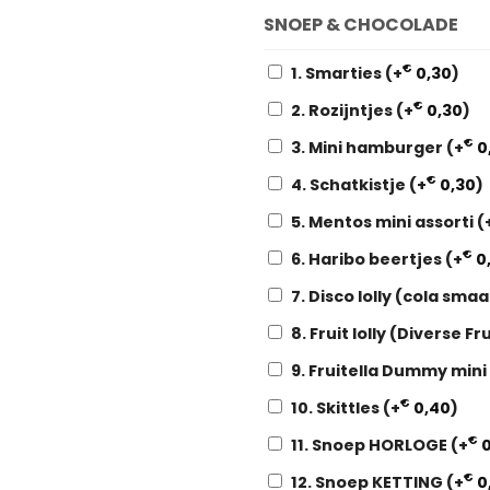
SNOEP & CHOCOLADE
€
1. Smarties
(+
0,30
)
€
2. Rozijntjes
(+
0,30
)
€
3. Mini hamburger
(+
0
€
4. Schatkistje
(+
0,30
)
5. Mentos mini assorti
(
€
6. Haribo beertjes
(+
0
7. Disco lolly (cola sma
8. Fruit lolly (Diverse 
9. Fruitella Dummy mini
€
10. Skittles
(+
0,40
)
€
11. Snoep HORLOGE
(+
0
€
12. Snoep KETTING
(+
0