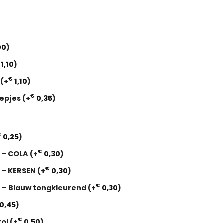
00
)
1,10
)
€
i
(+
1,10
)
€
eepjes
(+
0,35
)
€
0,25
)
€
s – COLA
(+
0,30
)
€
s – KERSEN
(+
0,30
)
€
s – Blauw tongkleurend
(+
0,30
)
0,45
)
€
rol
(+
0,50
)