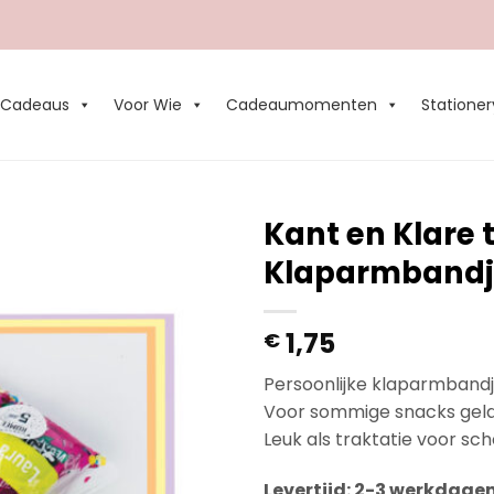
Cadeaus
Voor Wie
Cadeaumomenten
Stationer
Kant en Klare 
Klaparmbandj
Add to
Wishlist
1,75
€
Persoonlijke klaparmbandje
Voor sommige snacks geldt
Leuk als traktatie voor sch
Levertijd: 2-3 werkdage