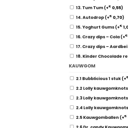
€
13. Tum Tum
(+
0,55
)
€
14. Autodrop
(+
0,70
)
€
15. Yoghurt Gums
(+
1,
€
16. Crazy dips – Cola
(+
17. Crazy dips – Aardbe
18. Kinder Chocolade r
KAUWGOM
2.1 Bubblicious 1 stuk
(+
2.2 Lolly kauwgomknot
2.3 Lolly kauwgomknot
2.4 Lolly kauwgomknot
€
2.5 Kauwgomballen
(+
2.6 Dr. candy Kauwgom