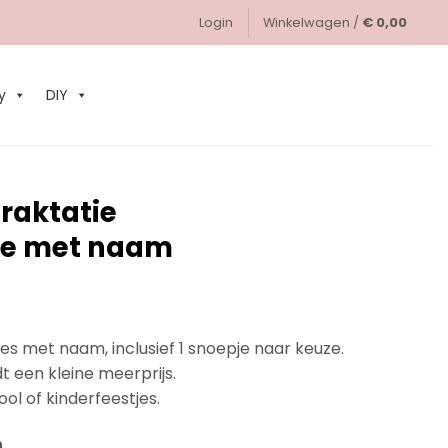
Login
Winkelwagen /
€
0,00
0
y
DIY
traktatie
e met naam
s met naam, inclusief 1 snoepje naar keuze.
 een kleine meerprijs.
ool of kinderfeestjes.
n