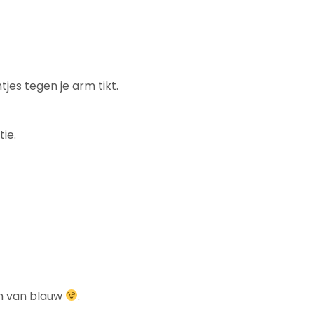
es tegen je arm tikt.
tie.
on van blauw
.