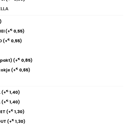
ELLA
)
€
BEI
(+
0,55
)
€
AO
(+
0,55
)
€
erpakt)
(+
0,85
)
€
tokje
(+
0,65
)
€
L
(+
1,40
)
€
A
(+
1,40
)
€
OET
(+
1,30
)
€
OUT
(+
1,30
)