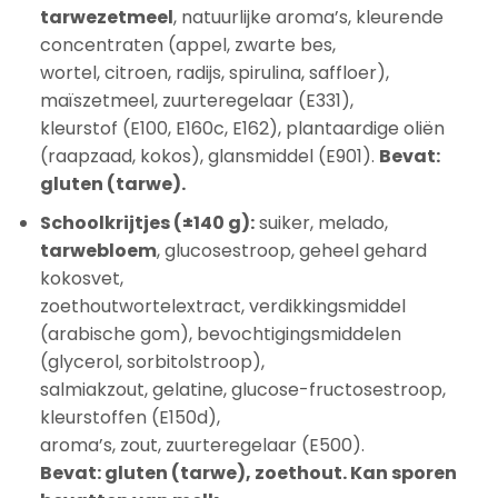
tarwezetmeel
, natuurlijke aroma’s, kleurende
concentraten (appel, zwarte bes,
wortel, citroen, radijs, spirulina, saffloer),
maïszetmeel, zuurteregelaar (E331),
kleurstof (E100, E160c, E162), plantaardige oliën
(raapzaad, kokos), glansmiddel (E901).
Bevat:
gluten (tarwe).
Schoolkrijtjes (±140 g):
suiker, melado,
tarwebloem
, glucosestroop, geheel gehard
kokosvet,
zoethoutwortelextract, verdikkingsmiddel
(arabische gom), bevochtigingsmiddelen
(glycerol, sorbitolstroop),
salmiakzout, gelatine, glucose-fructosestroop,
kleurstoffen (E150d),
aroma’s, zout, zuurteregelaar (E500).
Bevat: gluten (tarwe), zoethout. Kan sporen