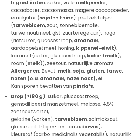
Ingrediënten:
suiker, volle
melk
poeder,
cacaoboter, cacaomassa, magere cacaopoeder,
emulgator (
sojalecithine
), pretzelstukjes
(
tarwebloem
, zout, zonnebloemolie,
tarwemoutmeel, gist, zuurteregelaar), noga
(rietsuiker, glucosestroop,
amandel
,
aardappelzetmeel, honing,
kippenei-eiwit
),
karamel (suiker, glucosestroop,
boter
(
melk
),
room (
melk
)), zeezout, natuurlijke aroma’s.
Allergenen:
Bevat:
melk, soja, gluten, tarwe,
noten (o.a. amandel, hazelnoot), ei
.
Kan sporen bevatten van
pinda’s
.
Drop (±180 g):
suiker, glucosestroop,
gemodificeerd maïszetmeel, melasse, 4,8%
zoethoutwortel,
gelatine (varken),
tarwebloem
, salmiakzout,
glansmiddel (bijen- en carnaubawas),
kleurstof (carbo medicinalis vegetabilis), natuurlijk