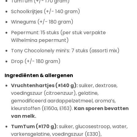
TumTum (+/- 170 gram)
Schoolkrijtjes (+/- 140 gram)
Winegums (+/- 180 gram)
Pepermunt: 15 stuks (per stuk verpakte
Wilhelmina pepermunt)
Tony Chocolonely mini’s: 7 stuks (assorti mix)
Drop (+/- 180 gram)
Ingrediënten & allergenen
Vruchtenhartjes (±140 g):
suiker, dextrose,
voedingszuur (citroenzuur), gelatine,
gemodificeerd aardappelzetmeel, aroma’s,
kleurstoffen (E160a, E163).
Kan sporen bevatten
van melk.
TumTum (±170 g):
suiker, glucosestroop, water,
varkensgelatine, voedingszuur (E330),