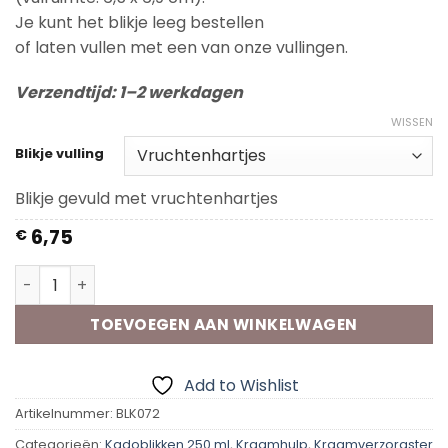
Je kunt het blikje leeg bestellen
of laten vullen met een van onze vullingen.
Verzendtijd: 1–2 werkdagen
WISSEN
Blikje vulling
Blikje gevuld met vruchtenhartjes
6,75
€
Kadoblik - Topper Kraamhulp aantal
TOEVOEGEN AAN WINKELWAGEN
Add to Wishlist
Artikelnummer:
BLK072
Categorieën:
Kadoblikken 250 ml
,
Kraamhulp
,
Kraamverzorgster