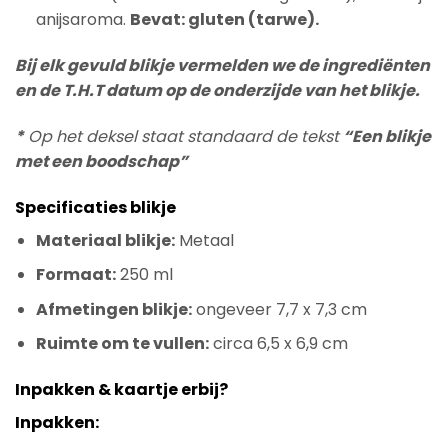
anijsaroma.
Bevat: gluten (tarwe).
Bij elk gevuld blikje vermelden we de ingrediënten
en de T.H.T datum op de onderzijde van het blikje.
*
Op het deksel staat standaard de tekst
“Een blikje
met een boodschap”
Specificaties blikje
Materiaal blikje:
Metaal
Formaat:
250 ml
Afmetingen blikje:
ongeveer 7,7 x 7,3 cm
Ruimte om te vullen:
circa 6,5 x 6,9 cm
Inpakken & kaartje erbij?
Inpakken: