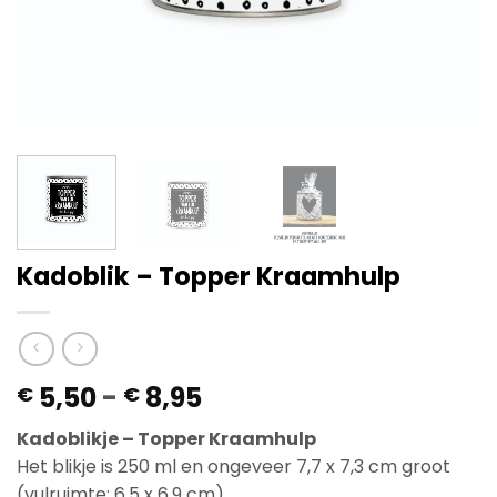
Kadoblik – Topper Kraamhulp
Prijsklasse:
5,50
-
8,95
€
€
€ 5,50
Kadoblikje – Topper Kraamhulp
tot
Het blikje is 250 ml en ongeveer 7,7 x 7,3 cm groot
€ 8,95
(vulruimte: 6,5 x 6,9 cm).