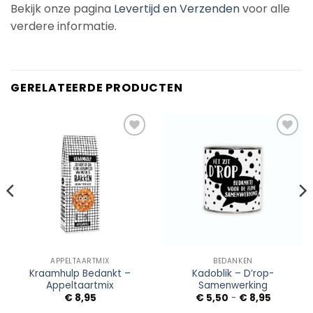
Bekijk onze pagina
Levertijd en Verzenden
voor alle
verdere informatie.
GERELATEERDE PRODUCTEN
Add to
Add to
Wishlist
Wishlist
APPELTAARTMIX
BEDANKEN
Kraamhulp Bedankt –
Kadoblik – D’rop-
Appeltaartmix
Samenwerking
Prijsklass
€
8,95
€
5,50
-
€
8,95
€ 5,50