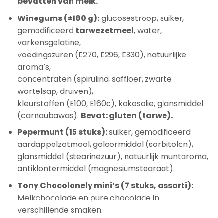
bevatten van melk.
Winegums (±180 g):
glucosestroop, suiker,
gemodificeerd
tarwezetmeel
, water,
varkensgelatine,
voedingszuren (E270, E296, E330), natuurlijke
aroma’s,
concentraten (spirulina, saffloer, zwarte
wortelsap, druiven),
kleurstoffen (E100, E160c), kokosolie, glansmiddel
(carnaubawas).
Bevat: gluten (tarwe).
Pepermunt (15 stuks):
suiker, gemodificeerd
aardappelzetmeel, geleermiddel (sorbitolen),
glansmiddel (stearinezuur), natuurlijk muntaroma,
antiklontermiddel (magnesiumstearaat).
Tony Chocolonely mini’s (7 stuks, assorti):
Melkchocolade en pure chocolade in
verschillende smaken.