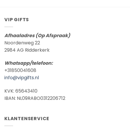
tot
€ 8,95
VIP GIFTS
Afhaaladres (Op Afspraak)
Noordenweg 22
2984 AG Ridderkerk
Whatsapp/telefoon:
+31850041608
info@vipgifts.nl
KVK: 65643410
IBAN: NL09RABO0312206712
KLANTENSERVICE