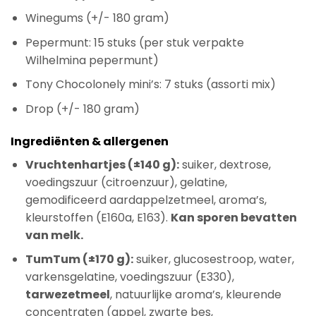
Winegums (+/- 180 gram)
Pepermunt: 15 stuks (per stuk verpakte
Wilhelmina pepermunt)
Tony Chocolonely mini’s: 7 stuks (assorti mix)
Drop (+/- 180 gram)
Ingrediënten & allergenen
Vruchtenhartjes (±140 g):
suiker, dextrose,
voedingszuur (citroenzuur), gelatine,
gemodificeerd aardappelzetmeel, aroma’s,
kleurstoffen (E160a, E163).
Kan sporen bevatten
van melk.
TumTum (±170 g):
suiker, glucosestroop, water,
varkensgelatine, voedingszuur (E330),
tarwezetmeel
, natuurlijke aroma’s, kleurende
concentraten (appel, zwarte bes,