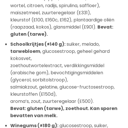
wortel, citroen, radijs, spirulina, saffloer),
maïszetmeel, zuurteregelaar (E331),
kleurstof (E100, E160c, E162), plantaardige oliën
(raapzaad, kokos), glansmiddel (E901).
Bevat:
gluten (tarwe).
Schoolkrijtjes (±140 g):
suiker, melado,
tarwebloem
, glucosestroop, geheel gehard
kokosvet,
zoethoutwortelextract, verdikkingsmiddel
(arabische gom), bevochtigingsmiddelen
(glycerol, sorbitolstroop),
salmiakzout, gelatine, glucose-fructosestroop,
kleurstoffen (E150d),
aroma’s, zout, zuurteregelaar (E500).
Bevat: gluten (tarwe), zoethout. Kan sporen
bevatten van melk.
Winegums (±180 g):
glucosestroop, suiker,