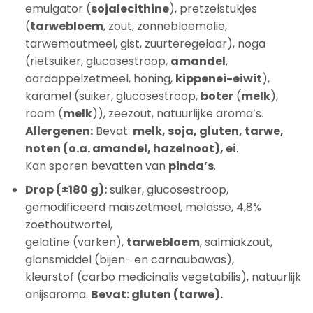
emulgator (
sojalecithine
), pretzelstukjes
(
tarwebloem
, zout, zonnebloemolie,
tarwemoutmeel, gist, zuurteregelaar), noga
(rietsuiker, glucosestroop,
amandel
,
aardappelzetmeel, honing,
kippenei-eiwit
),
karamel (suiker, glucosestroop,
boter
(
melk
),
room (
melk
)), zeezout, natuurlijke aroma’s.
Allergenen:
Bevat:
melk, soja, gluten, tarwe,
noten (o.a. amandel, hazelnoot), ei
.
Kan sporen bevatten van
pinda’s
.
Drop (±180 g):
suiker, glucosestroop,
gemodificeerd maïszetmeel, melasse, 4,8%
zoethoutwortel,
gelatine (varken),
tarwebloem
, salmiakzout,
glansmiddel (bijen- en carnaubawas),
kleurstof (carbo medicinalis vegetabilis), natuurlijk
anijsaroma.
Bevat: gluten (tarwe).