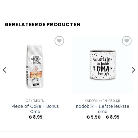
GERELATEERDE PRODUCTEN
Add to
Add to
Wishlist
Wishlist
CAKEMIXEN
KADOBLIKKEN 250 ML
Piece of Cake – Bonus
Kadoblik – Liefste leukste
Oma
oma
Prijsklass
€
8,95
€
5,50
-
€
8,95
€ 5,50
tot
€ 8,95