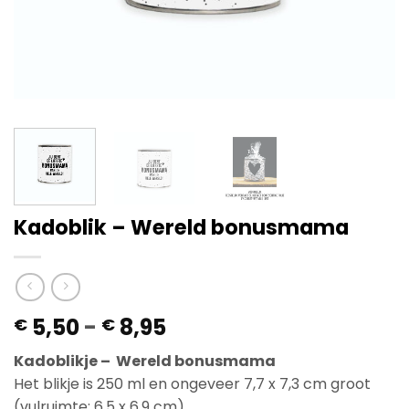
Kadoblik – Wereld bonusmama
Prijsklasse:
5,50
-
8,95
€
€
€ 5,50
Kadoblikje – Wereld bonusmama
tot
Het blikje is 250 ml en ongeveer 7,7 x 7,3 cm groot
€ 8,95
(vulruimte: 6,5 x 6,9 cm).