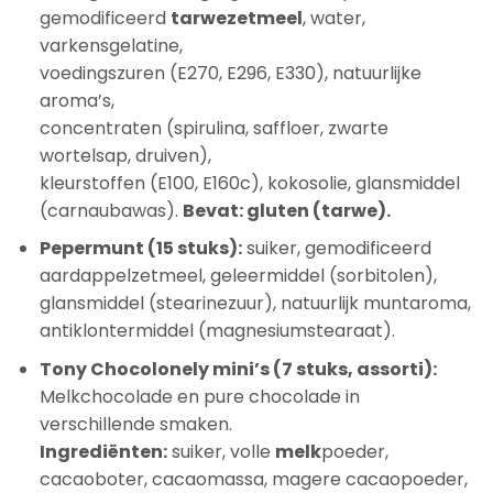
gemodificeerd
tarwezetmeel
, water,
varkensgelatine,
voedingszuren (E270, E296, E330), natuurlijke
aroma’s,
concentraten (spirulina, saffloer, zwarte
wortelsap, druiven),
kleurstoffen (E100, E160c), kokosolie, glansmiddel
(carnaubawas).
Bevat: gluten (tarwe).
Pepermunt (15 stuks):
suiker, gemodificeerd
aardappelzetmeel, geleermiddel (sorbitolen),
glansmiddel (stearinezuur), natuurlijk muntaroma,
antiklontermiddel (magnesiumstearaat).
Tony Chocolonely mini’s (7 stuks, assorti):
Melkchocolade en pure chocolade in
verschillende smaken.
Ingrediënten:
suiker, volle
melk
poeder,
cacaoboter, cacaomassa, magere cacaopoeder,