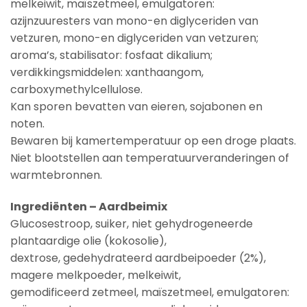
melkeiwit, maïszetmeel, emulgatoren:
azijnzuuresters van mono-en diglyceriden van
vetzuren, mono-en diglyceriden van vetzuren;
aroma’s, stabilisator: fosfaat dikalium;
verdikkingsmiddelen: xanthaangom,
carboxymethylcellulose.
Kan sporen bevatten van eieren, sojabonen en
noten.
Bewaren bij kamertemperatuur op een droge plaats.
Niet blootstellen aan temperatuurveranderingen of
warmtebronnen.
Ingrediënten – Aardbeimix
Glucosestroop, suiker, niet gehydrogeneerde
plantaardige olie (kokosolie),
dextrose, gedehydrateerd aardbeipoeder (2%),
magere melkpoeder, melkeiwit,
gemodificeerd zetmeel, maïszetmeel, emulgatoren: