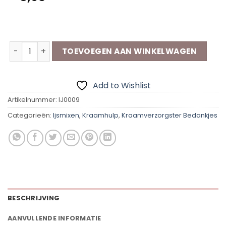
Op voorraad
Ijsmix- Kraamzorg aantal
TOEVOEGEN AAN WINKELWAGEN
Add to Wishlist
Artikelnummer:
IJ0009
Categorieën:
Ijsmixen
,
Kraamhulp
,
Kraamverzorgster Bedankjes
BESCHRIJVING
AANVULLENDE INFORMATIE