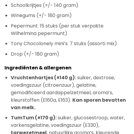
Schoolkrijtjes (+/- 140 gram)
Winegums (+/- 180 gram)
Pepermunt: 15 stuks (per stuk verpakte
Wilhelmina pepermunt)
Tony Chocolonely mini’s: 7 stuks (assorti mix)
Drop (+/- 180 gram)
Ingrediënten & allergenen
Vruchtenhartjes (±140 g):
suiker, dextrose,
voedingszuur (citroenzuur), gelatine,
gemodificeerd aardappelzetmeel, aroma’s,
kleurstoffen (E160a, E163).
Kan sporen bevatten
van melk.
TumTum (±170 g):
suiker, glucosestroop, water,
varkensgelatine, voedingszuur (E330),
tarwezetmeel
, natuurlijke aroma’s, kleurende