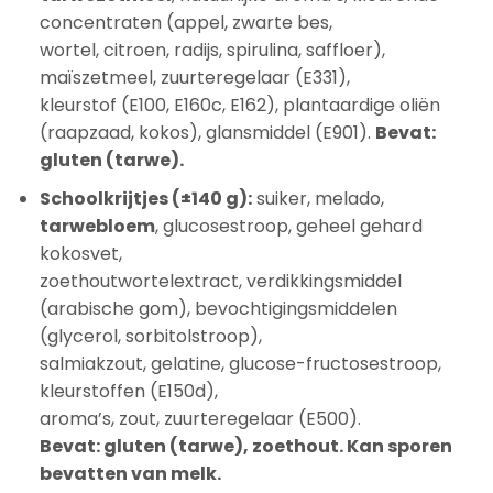
concentraten (appel, zwarte bes,
wortel, citroen, radijs, spirulina, saffloer),
maïszetmeel, zuurteregelaar (E331),
kleurstof (E100, E160c, E162), plantaardige oliën
(raapzaad, kokos), glansmiddel (E901).
Bevat:
gluten (tarwe).
Schoolkrijtjes (±140 g):
suiker, melado,
tarwebloem
, glucosestroop, geheel gehard
kokosvet,
zoethoutwortelextract, verdikkingsmiddel
(arabische gom), bevochtigingsmiddelen
(glycerol, sorbitolstroop),
salmiakzout, gelatine, glucose-fructosestroop,
kleurstoffen (E150d),
aroma’s, zout, zuurteregelaar (E500).
Bevat: gluten (tarwe), zoethout. Kan sporen
bevatten van melk.