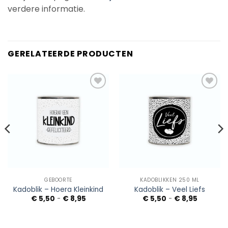
verdere informatie.
GERELATEERDE PRODUCTEN
Add to
Add to
Wishlist
Wishlist
GEBOORTE
KADOBLIKKEN 250 ML
Kadoblik – Hoera Kleinkind
Kadoblik – Veel Liefs
sse:
Prijsklasse:
Prijsklass
€
5,50
-
€
8,95
€
5,50
-
€
8,95
€ 5,50
€ 5,50
tot
tot
€ 8,95
€ 8,95