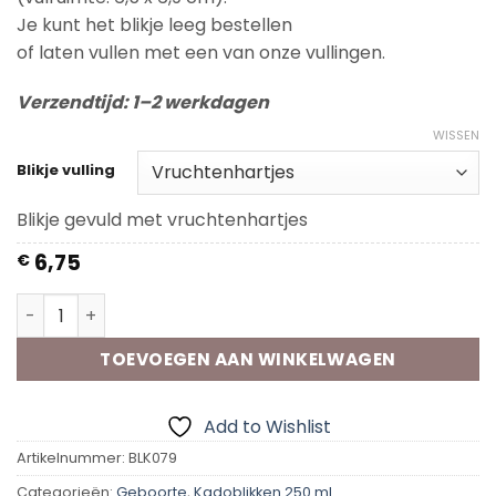
Je kunt het blikje leeg bestellen
of laten vullen met een van onze vullingen.
Verzendtijd: 1–2 werkdagen
WISSEN
Blikje vulling
Blikje gevuld met vruchtenhartjes
6,75
€
Kadoblik - Hoera! Tweeling aantal
TOEVOEGEN AAN WINKELWAGEN
Add to Wishlist
Artikelnummer:
BLK079
Categorieën:
Geboorte
,
Kadoblikken 250 ml