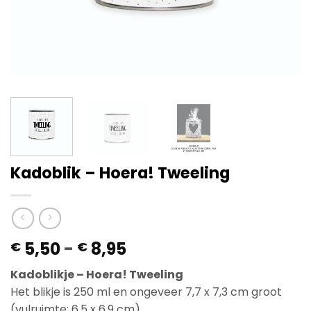
Kadoblik – Hoera! Tweeling
Prijsklasse:
5,50
-
8,95
€
€
€ 5,50
Kadoblikje – Hoera! Tweeling
tot
Het blikje is 250 ml en ongeveer 7,7 x 7,3 cm groot
€ 8,95
(vulruimte: 6,5 x 6,9 cm).