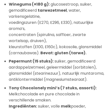
Winegums (±180 g):
glucosestroop, suiker,
gemodificeerd
tarwezetmeel
, water,
varkensgelatine,
voedingszuren (E270, E296, E330), natuurlijke
aroma’s,
concentraten (spirulina, saffloer, zwarte
wortelsap, druiven),
kleurstoffen (E100, E160c), kokosolie, glansmiddel
(carnaubawas).
Bevat: gluten (tarwe).
Pepermunt (15 stuks):
suiker, gemodificeerd
aardappelzetmeel, geleermiddel (sorbitolen),
glansmiddel (stearinezuur), natuurlijk muntaroma,
antiklontermiddel (magnesiumstearaat).
Tony Chocolonely mini’s (7 stuks, assorti):
Melkchocolade en pure chocolade in
verschillende smaken.
Ingrediënten:
suiker, volle
melk
poeder,