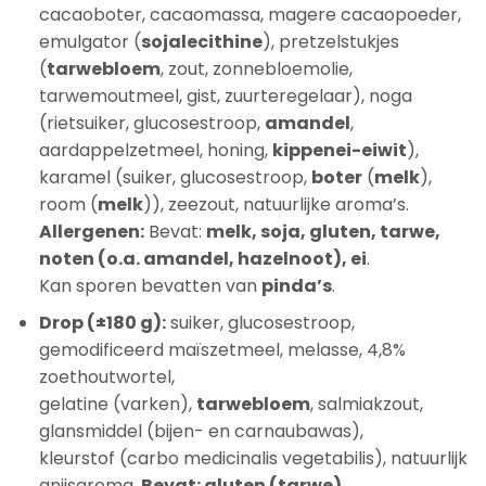
cacaoboter, cacaomassa, magere cacaopoeder,
emulgator (
sojalecithine
), pretzelstukjes
(
tarwebloem
, zout, zonnebloemolie,
tarwemoutmeel, gist, zuurteregelaar), noga
(rietsuiker, glucosestroop,
amandel
,
aardappelzetmeel, honing,
kippenei-eiwit
),
karamel (suiker, glucosestroop,
boter
(
melk
),
room (
melk
)), zeezout, natuurlijke aroma’s.
Allergenen:
Bevat:
melk, soja, gluten, tarwe,
noten (o.a. amandel, hazelnoot), ei
.
Kan sporen bevatten van
pinda’s
.
Drop (±180 g):
suiker, glucosestroop,
gemodificeerd maïszetmeel, melasse, 4,8%
zoethoutwortel,
gelatine (varken),
tarwebloem
, salmiakzout,
glansmiddel (bijen- en carnaubawas),
kleurstof (carbo medicinalis vegetabilis), natuurlijk
anijsaroma.
Bevat: gluten (tarwe).