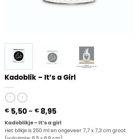
Kadoblik – It’s a Girl
Prijsklasse:
5,50
-
8,95
€
€
€ 5,50
Kadoblikje – It’s a girl
tot
Het blikje is 250 ml en ongeveer 7,7 x 7,3 cm groot
€ 8,95
(vulruimte: 6,5 x 6,9 cm).