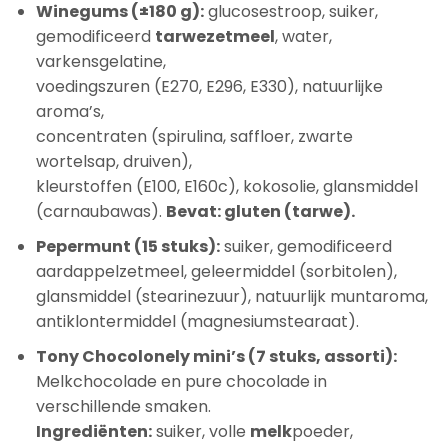
Winegums (±180 g):
glucosestroop, suiker,
gemodificeerd
tarwezetmeel
, water,
varkensgelatine,
voedingszuren (E270, E296, E330), natuurlijke
aroma’s,
concentraten (spirulina, saffloer, zwarte
wortelsap, druiven),
kleurstoffen (E100, E160c), kokosolie, glansmiddel
(carnaubawas).
Bevat: gluten (tarwe).
Pepermunt (15 stuks):
suiker, gemodificeerd
aardappelzetmeel, geleermiddel (sorbitolen),
glansmiddel (stearinezuur), natuurlijk muntaroma,
antiklontermiddel (magnesiumstearaat).
Tony Chocolonely mini’s (7 stuks, assorti):
Melkchocolade en pure chocolade in
verschillende smaken.
Ingrediënten:
suiker, volle
melk
poeder,