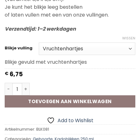
Je kunt het blikje leeg bestellen
of laten vullen met een van onze vullingen.
Verzendtijd: 1–2 werkdagen
WISSEN
Blikje vulling
Blikje gevuld met vruchtenhartjes
6,75
€
Kadoblik - It's a Girl aantal
TOEVOEGEN AAN WINKELWAGEN
Add to Wishlist
Artikelnummer:
BLK081
Categorieën:
Geboorte
,
Kadoblikken 250 ml