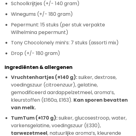
Schoolkrijtjes (+/- 140 gram)
Winegums (+/- 180 gram)
Pepermunt: 15 stuks (per stuk verpakte
Wilhelmina pepermunt)
Tony Chocolonely mini’s: 7 stuks (assorti mix)
Drop (+/- 180 gram)
Ingrediënten & allergenen
Vruchtenhartjes (±140 g):
suiker, dextrose,
voedingszuur (citroenzuur), gelatine,
gemodificeerd aardappelzetmeel, aroma’s,
kleurstoffen (E160a, E163).
Kan sporen bevatten
van melk.
TumTum (±170 g):
suiker, glucosestroop, water,
varkensgelatine, voedingszuur (E330),
tarwezetmeel
, natuurlijke aroma’s, kleurende