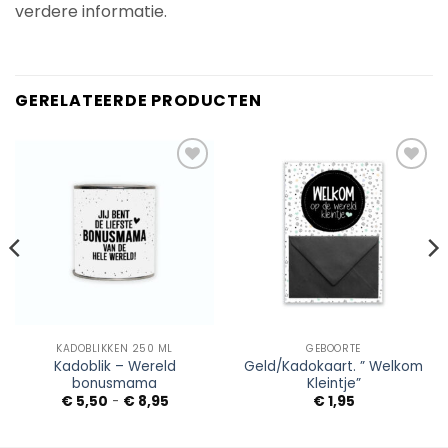
verdere informatie.
GERELATEERDE PRODUCTEN
Add to
Add to
Wishlist
Wishlist
KADOBLIKKEN 250 ML
GEBOORTE
Kadoblik – Wereld
Geld/Kadokaart. ” Welkom
bonusmama
Kleintje”
sse:
Prijsklasse:
€
5,50
-
€
8,95
€
1,95
€ 5,50
tot
€ 8,95