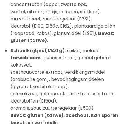
concentraten (appel, zwarte bes,
wortel, citroen, radijs, spirulina, saffloer),
maïszetmeel, zuurteregelaar (E331),
kleurstof (E100, E160c, E162), plantaardige oliën
(raapzaad, kokos), glansmiddel (E901).
Bevat:
gluten (tarwe).
Schoolkrijtjes (±140 g):
suiker, melado,
tarwebloem
, glucosestroop, geheel gehard
kokosvet,
zoethoutwortelextract, verdikkingsmiddel
(arabische gom), bevochtigingsmiddelen
(glycerol, sorbitolstroop),
salmiakzout, gelatine, glucose-fructosestroop,
kleurstoffen (E150d),
aroma’s, zout, zuurteregelaar (E500).
Bevat: gluten (tarwe), zoethout. Kan sporen
bevatten van melk.