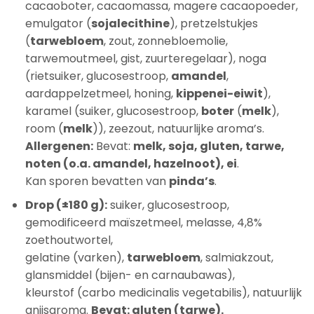
cacaoboter, cacaomassa, magere cacaopoeder,
emulgator (
sojalecithine
), pretzelstukjes
(
tarwebloem
, zout, zonnebloemolie,
tarwemoutmeel, gist, zuurteregelaar), noga
(rietsuiker, glucosestroop,
amandel
,
aardappelzetmeel, honing,
kippenei-eiwit
),
karamel (suiker, glucosestroop,
boter
(
melk
),
room (
melk
)), zeezout, natuurlijke aroma’s.
Allergenen:
Bevat:
melk, soja, gluten, tarwe,
noten (o.a. amandel, hazelnoot), ei
.
Kan sporen bevatten van
pinda’s
.
Drop (±180 g):
suiker, glucosestroop,
gemodificeerd maïszetmeel, melasse, 4,8%
zoethoutwortel,
gelatine (varken),
tarwebloem
, salmiakzout,
glansmiddel (bijen- en carnaubawas),
kleurstof (carbo medicinalis vegetabilis), natuurlijk
anijsaroma.
Bevat: gluten (tarwe).