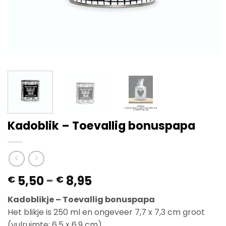
Kadoblik – Toevallig bonuspapa
Prijsklasse:
5,50
-
8,95
€
€
€ 5,50
Kadoblikje – Toevallig bonuspapa
tot
Het blikje is 250 ml en ongeveer 7,7 x 7,3 cm groot
€ 8,95
(vulruimte: 6,5 x 6,9 cm).