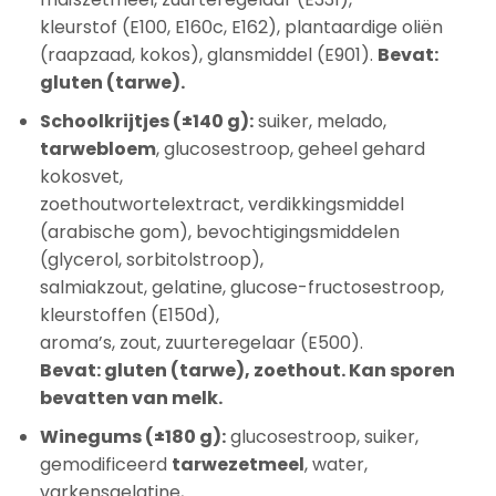
kleurstof (E100, E160c, E162), plantaardige oliën
(raapzaad, kokos), glansmiddel (E901).
Bevat:
gluten (tarwe).
Schoolkrijtjes (±140 g):
suiker, melado,
tarwebloem
, glucosestroop, geheel gehard
kokosvet,
zoethoutwortelextract, verdikkingsmiddel
(arabische gom), bevochtigingsmiddelen
(glycerol, sorbitolstroop),
salmiakzout, gelatine, glucose-fructosestroop,
kleurstoffen (E150d),
aroma’s, zout, zuurteregelaar (E500).
Bevat: gluten (tarwe), zoethout. Kan sporen
bevatten van melk.
Winegums (±180 g):
glucosestroop, suiker,
gemodificeerd
tarwezetmeel
, water,
varkensgelatine,