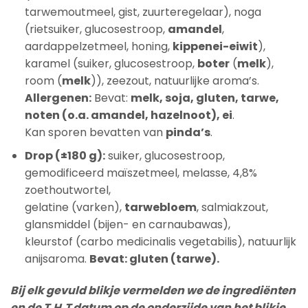
tarwemoutmeel, gist, zuurteregelaar), noga
(rietsuiker, glucosestroop,
amandel
,
aardappelzetmeel, honing,
kippenei-eiwit
),
karamel (suiker, glucosestroop,
boter
(
melk
),
room (
melk
)), zeezout, natuurlijke aroma’s.
Allergenen:
Bevat:
melk, soja, gluten, tarwe,
noten (o.a. amandel, hazelnoot), ei
.
Kan sporen bevatten van
pinda’s
.
Drop (±180 g):
suiker, glucosestroop,
gemodificeerd maïszetmeel, melasse, 4,8%
zoethoutwortel,
gelatine (varken),
tarwebloem
, salmiakzout,
glansmiddel (bijen- en carnaubawas),
kleurstof (carbo medicinalis vegetabilis), natuurlijk
anijsaroma.
Bevat: gluten (tarwe).
Bij elk gevuld blikje vermelden we de ingrediënten
en de T.H.T datum op de onderzijde van het blikje.