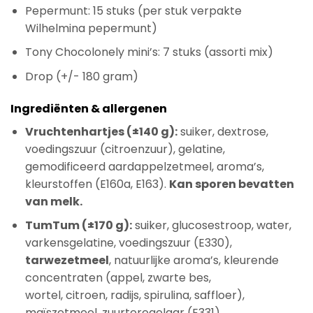
Pepermunt: 15 stuks (per stuk verpakte
Wilhelmina pepermunt)
Tony Chocolonely mini’s: 7 stuks (assorti mix)
Drop (+/- 180 gram)
Ingrediënten & allergenen
Vruchtenhartjes (±140 g):
suiker, dextrose,
voedingszuur (citroenzuur), gelatine,
gemodificeerd aardappelzetmeel, aroma’s,
kleurstoffen (E160a, E163).
Kan sporen bevatten
van melk.
TumTum (±170 g):
suiker, glucosestroop, water,
varkensgelatine, voedingszuur (E330),
tarwezetmeel
, natuurlijke aroma’s, kleurende
concentraten (appel, zwarte bes,
wortel, citroen, radijs, spirulina, saffloer),
maïszetmeel, zuurteregelaar (E331),