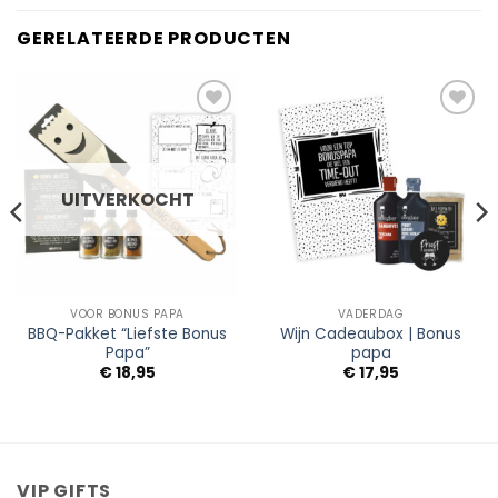
GERELATEERDE PRODUCTEN
Add to
Add to
Wishlist
Wishlist
UITVERKOCHT
VOOR BONUS PAPA
VADERDAG
BBQ-Pakket “Liefste Bonus
Wijn Cadeaubox | Bonus
Papa”
papa
€
18,95
€
17,95
VIP GIFTS