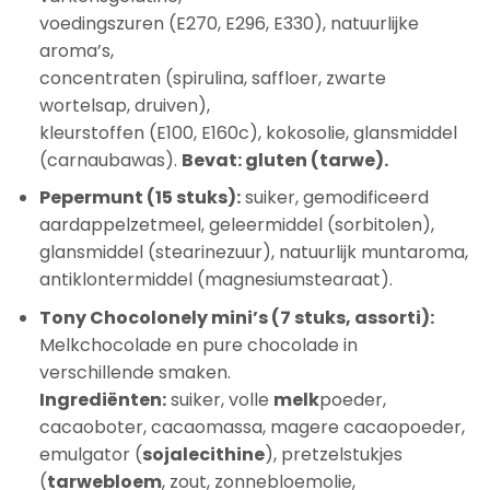
voedingszuren (E270, E296, E330), natuurlijke
aroma’s,
concentraten (spirulina, saffloer, zwarte
wortelsap, druiven),
kleurstoffen (E100, E160c), kokosolie, glansmiddel
(carnaubawas).
Bevat: gluten (tarwe).
Pepermunt (15 stuks):
suiker, gemodificeerd
aardappelzetmeel, geleermiddel (sorbitolen),
glansmiddel (stearinezuur), natuurlijk muntaroma,
antiklontermiddel (magnesiumstearaat).
Tony Chocolonely mini’s (7 stuks, assorti):
Melkchocolade en pure chocolade in
verschillende smaken.
Ingrediënten:
suiker, volle
melk
poeder,
cacaoboter, cacaomassa, magere cacaopoeder,
emulgator (
sojalecithine
), pretzelstukjes
(
tarwebloem
, zout, zonnebloemolie,