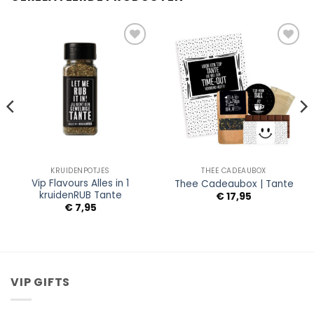
Add to
Add to
Wishlist
Wishlist
KRUIDENPOTJES
THEE CADEAUBOX
Vip Flavours Alles in 1
Thee Cadeaubox | Tante
kruidenRUB Tante
€
17,95
€
7,95
VIP GIFTS