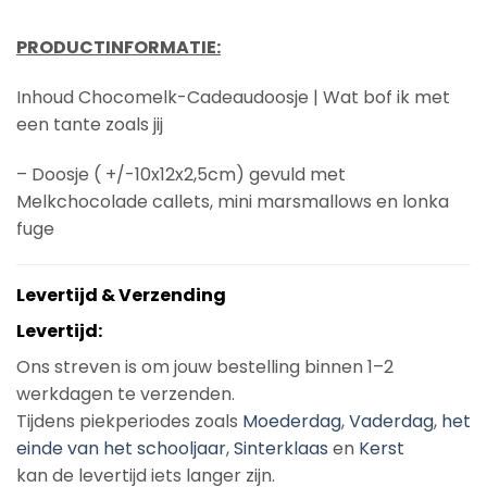
PRODUCTINFORMATIE:
Inhoud Chocomelk-Cadeaudoosje | Wat bof ik met
een tante zoals jij
– Doosje ( +/-10x12x2,5cm) gevuld met
Melkchocolade callets, mini marsmallows en lonka
fuge
Levertijd & Verzending
Levertijd:
Ons streven is om jouw bestelling binnen 1–2
werkdagen te verzenden.
Tijdens piekperiodes zoals
Moederdag
,
Vaderdag
,
het
einde van het schooljaar
,
Sinterklaas
en
Kerst
kan de levertijd iets langer zijn.