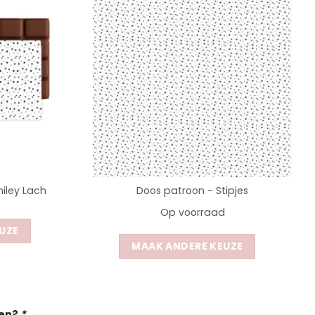
iley Lach
Doos patroon - Stipjes
Op voorraad
UZE
MAAK ANDERE KEUZE
gen?
*