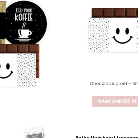
Chocolade groet - Sm
MAAK ANDERE KE
Pathe thuiskaart toevoe