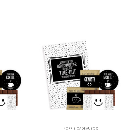
Add to
Add to
Wishlist
Wishlist
+
X
KOFFIE CADEAUBOX