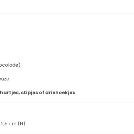
hocolade)
euze
hartjes, stipjes of driehoekjes
 2,5 cm (H)