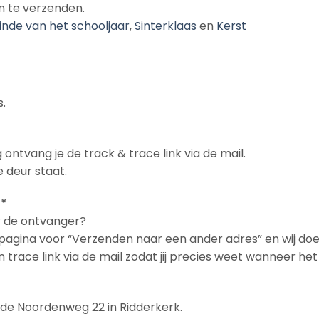
n te verzenden.
inde van het schooljaar
,
Sinterklaas
en
Kerst
.
 ontvang je de track & trace link via de mail.
 deur staat.
 *
ar de ontvanger?
n pagina voor “Verzenden naar een ander adres” en wij doe
en trace link via de mail zodat jij precies weet wanneer h
n de Noordenweg 22 in Ridderkerk.