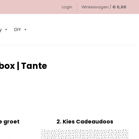
Login
Winkelwagen /
€
0,00
0
y
DIY
box | Tante
e groet
2
Kies Cadeaudoos