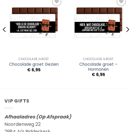
Add to
Add to
Wishlist
Wishlist
CHOCOLADE GROET
CHOCOLADE GROET
Chocolade groet –
Chocolade groet Gezien
Hormonen
€
6,95
€
6,95
VIP GIFTS
Afhaaladres (Op Afspraak)
Noordenweg 22
2984 AG Ridderkerk