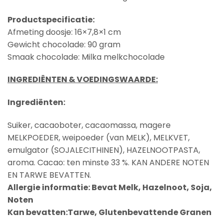
Productspecificatie:
Afmeting doosje: 16×7,8×1 cm
Gewicht chocolade: 90 gram
Smaak chocolade: Milka melkchocolade
INGREDIËNTEN & VOEDINGSWAARDE:
Ingrediënten:
Suiker, cacaoboter, cacaomassa, magere
MELKPOEDER
, weipoeder (van
MELK
),
MELK
VET,
emulgator (
SOJALECITHINEN
),
HAZELNOOTPASTA
,
aroma. Cacao: ten minste 33 %. KAN ANDERE NOTEN
EN TARWE BEVATTEN.
Allergie informatie:
Bevat Melk, Hazelnoot, Soja,
Noten
Kan bevatten:Tarwe, Glutenbevattende Granen