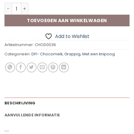
Chocomelk-Cadeaudoosje | Hot Chocolate aantal
TOEVOEGEN AAN WINKELWAGEN
Add to Wishlist
Artikelnummer:
CHOD0036
Categorieën:
DIY- Chocomelk
,
Grappig
,
Met een knipoog
BESCHRIJVING
AANVULLENDE INFORMATIE
…..