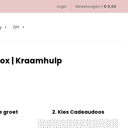
Login
Winkelwagen /
€
0,00
0
y
DIY
ox | Kraamhulp
e groet
2
Kies Cadeaudoos