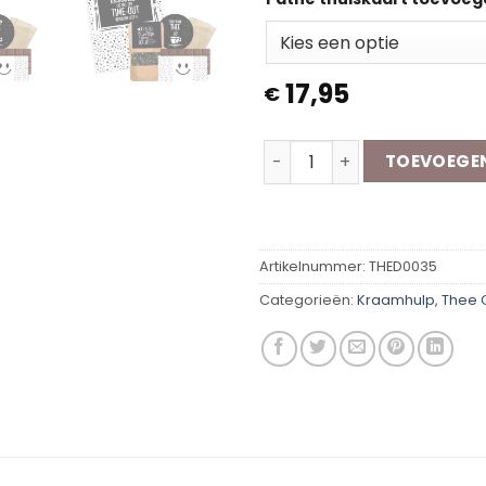
17,95
€
Thee Cadeaubox | Kraamhu
TOEVOEGE
Artikelnummer:
THED0035
Categorieën:
Kraamhulp
,
Thee 