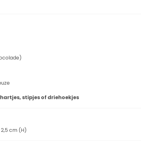
hocolade)
euze
hartjes, stipjes of driehoekjes
 2,5 cm (H)