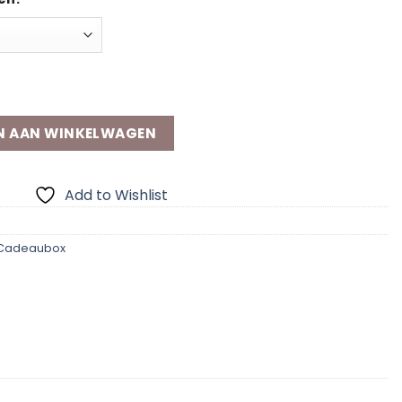
lp aantal
N AAN WINKELWAGEN
Add to Wishlist
Cadeaubox