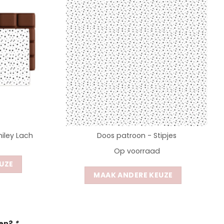
iley Lach
Doos patroon - Stipjes
Op voorraad
UZE
MAAK ANDERE KEUZE
gen?
*