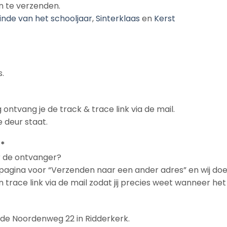
n te verzenden.
inde van het schooljaar
,
Sinterklaas
en
Kerst
.
 ontvang je de track & trace link via de mail.
 deur staat.
 *
ar de ontvanger?
n pagina voor “Verzenden naar een ander adres” en wij doe
en trace link via de mail zodat jij precies weet wanneer h
n de Noordenweg 22 in Ridderkerk.