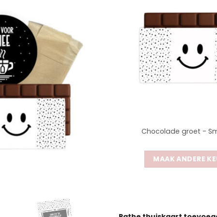
Chocolade groet - Sm
MAAK ANDERE KE
Pathe thuiskaart toevoe