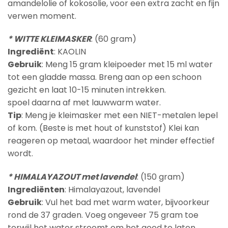
amandelolie of kokosolie, voor een extra zacht en fijn
verwen moment.
* WITTE KLEIMASKER
: (60 gram)
Ingrediënt
: KAOLIN
Gebruik
: Meng 15 gram kleipoeder met 15 ml water
tot een gladde massa. Breng aan op een schoon
gezicht en laat 10-15 minuten intrekken.
spoel daarna af met lauwwarm water.
Tip
: Meng je kleimasker met een NIET-metalen lepel
of kom. (Beste is met hout of kunststof) Klei kan
reageren op metaal, waardoor het minder effectief
wordt.
* HIMALAYAZOUT met lavendel
: (150 gram)
Ingrediënten
: Himalayazout, lavendel
Gebruik
: Vul het bad met warm water, bijvoorkeur
rond de 37 graden. Voeg ongeveer 75 gram toe
terwijl het water stroomt om het goed te laten