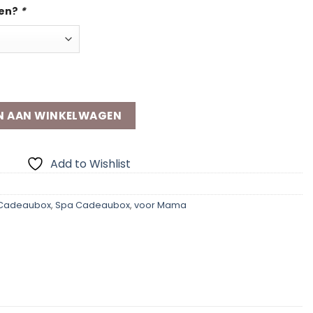
gen?
*
antal
N AAN WINKELWAGEN
Add to Wishlist
Cadeaubox
,
Spa Cadeaubox
,
voor Mama