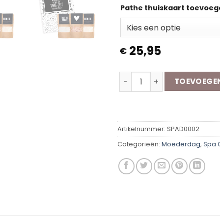
Pathe thuiskaart toevoe
25,95
€
Spa Cadeaubox | Moeder a
TOEVOEGE
Artikelnummer:
SPAD0002
Categorieën:
Moederdag
,
Spa 