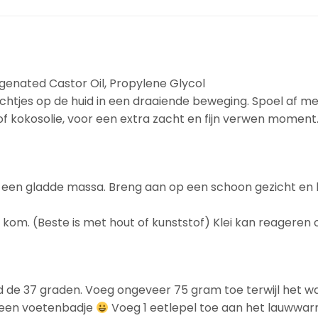
genated Castor Oil, Propylene Glycol
achtjes op de huid in een draaiende beweging. Spoel af me
of kokosolie, voor een extra zacht en fijn verwen moment
 een gladde massa. Breng aan op een schoon gezicht en l
 kom. (Beste is met hout of kunststof) Klei kan reageren
d de 37 graden. Voeg ongeveer 75 gram toe terwijl het w
 een voetenbadje
Voeg 1 eetlepel toe aan het lauwwar