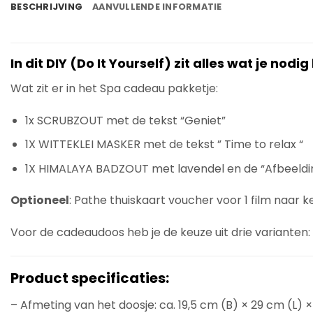
BESCHRIJVING
AANVULLENDE INFORMATIE
In dit DIY (Do It Yourself) zit alles wat je nod
Wat zit er in het Spa cadeau pakketje:
1x SCRUBZOUT met de tekst “Geniet”
1X WITTEKLEI MASKER met de tekst ” Time to relax “
1X HIMALAYA BADZOUT met lavendel en de “Afbeeldi
Optioneel
: Pathe thuiskaart voucher voor 1 film naar k
Voor de cadeaudoos heb je de keuze uit drie varianten:
Product specificaties:
– Afmeting van het doosje: ca. 19,5 cm (B) × 29 cm (L) ×