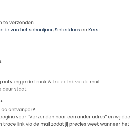
n te verzenden.
inde van het schooljaar
,
Sinterklaas
en
Kerst
.
 ontvang je de track & trace link via de mail.
 deur staat.
 *
ar de ontvanger?
n pagina voor “Verzenden naar een ander adres” en wij doe
en trace link via de mail zodat jij precies weet wanneer h