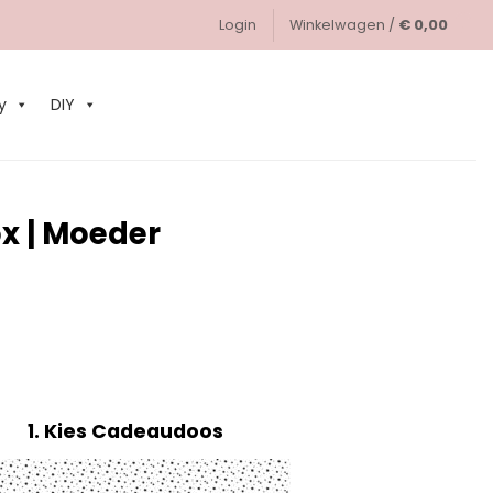
Login
Winkelwagen /
€
0,00
0
y
DIY
x | Moeder
1
Kies Cadeaudoos