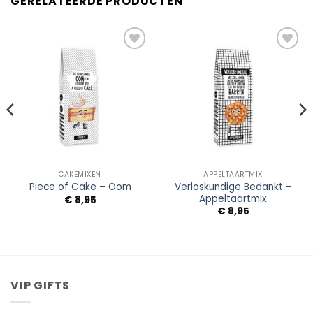
GERELATEERDE PRODUCTEN
Add to
Add to
Wishlist
Wishlist
CAKEMIXEN
APPELTAARTMIX
Verloskundige Bedankt –
Piece of Cake – Oom
Appeltaartmix
€
8,95
€
8,95
VIP GIFTS