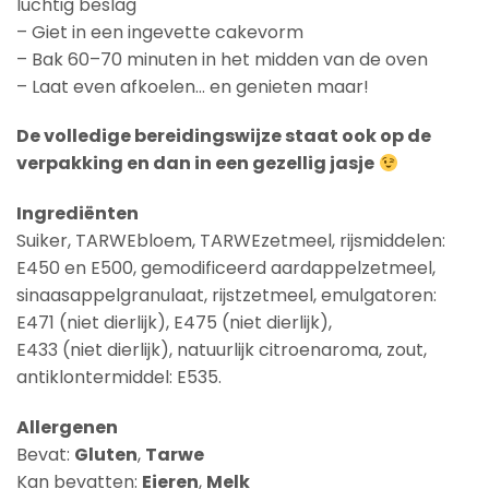
luchtig beslag
– Giet in een ingevette cakevorm
– Bak 60–70 minuten in het midden van de oven
– Laat even afkoelen… en genieten maar!
De volledige bereidingswijze staat ook op de
verpakking en dan in een gezellig jasje
Ingrediënten
Suiker, TARWEbloem, TARWEzetmeel, rijsmiddelen:
E450 en E500, gemodificeerd aardappelzetmeel,
sinaasappelgranulaat, rijstzetmeel, emulgatoren:
E471 (niet dierlijk), E475 (niet dierlijk),
E433 (niet dierlijk), natuurlijk citroenaroma, zout,
antiklontermiddel: E535.
Allergenen
Bevat:
Gluten
,
Tarwe
Kan bevatten:
Eieren
,
Melk