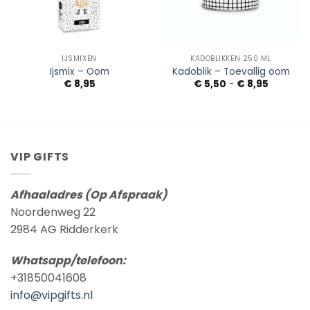
IJSMIXEN
KADOBLIKKEN 250 ML
Ijsmix – Oom
Kadoblik – Toevallig oom
Prijsklass
€
8,95
€
5,50
-
€
8,95
€ 5,50
tot
€ 8,95
VIP GIFTS
Afhaaladres (Op Afspraak)
Noordenweg 22
2984 AG Ridderkerk
Whatsapp/telefoon:
+31850041608
info@vipgifts.nl