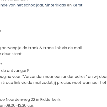
inde van het schooljaar
,
Sinterklaas
en
Kerst
.
 ontvang je de track & trace link via de mail.
 deur staat.
 *
ar de ontvanger?
npagina voor “Verzenden naar een ander adres” en wij doe
en trace link via de mail zodat jij precies weet wanneer h
n de Noordenweg 22 in Ridderkerk.
en 09.00–13.30 uur.