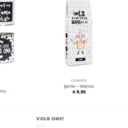
Add to
Add to
Wishlist
Wishlist
+
IJSMIXEN
Ijsmix – Mama
Oma
€
8,95
VOLG ONS!