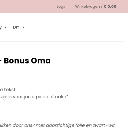
Login
Winkelwagen /
€
0,00
0
y
DIY
 – Bonus Oma
e tekst
jn is voor jou a piece of cake”
npakken door ons? met doorzichtige folie en zwart+wit