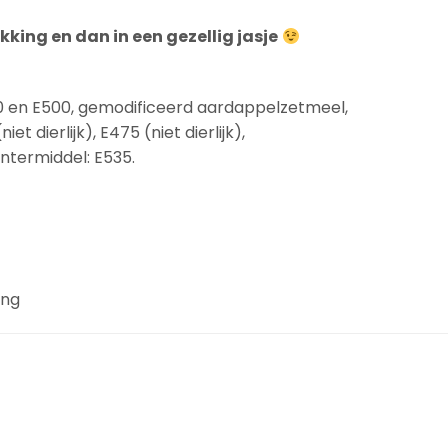
king en dan in een gezellig jasje
0 en E500, gemodificeerd aardappelzetmeel,
t dierlijk), E475 (niet dierlijk),
lontermiddel: E535.
ing