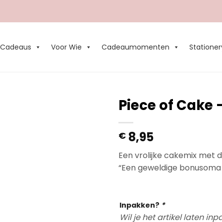
Cadeaus
Voor Wie
Cadeaumomenten
Stationer
Piece of Cake
Add to
8,95
€
Wishlist
Een vrolijke cakemix met d
“Een geweldige bonusoma zi
Op voorraad
Inpakken?
*
Wil je het artikel laten i