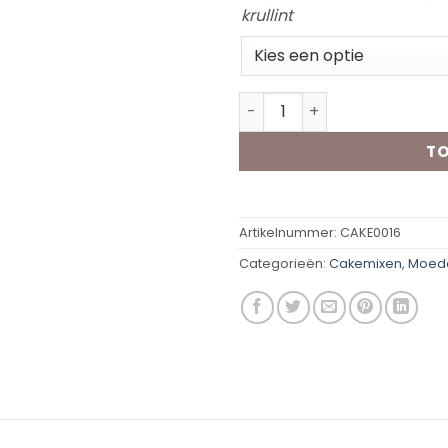
krullint
Piece of Cake - Bonus Oma
TO
Artikelnummer:
CAKE0016
Categorieën:
Cakemixen
,
Moed