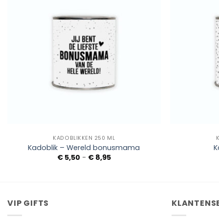
Add to
Wishlist
+
+
KADOBLIKKEN 250 ML
Kadoblik – Wereld bonusmama
K
Prijsklasse:
€
5,50
-
€
8,95
€ 5,50
tot
€ 8,95
VIP GIFTS
KLANTENS