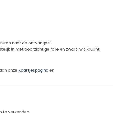
rsturen naar de ontvanger?
telijk in met doorzichtige folie en zwart-wit krullint.
k dan onze
Kaartjespagina
en
n te verzenden.