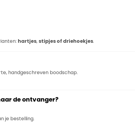
rianten:
hartjes
,
stipjes of driehoekjes
.
orte, handgeschreven boodschap.
 naar de ontvanger?
 je bestelling.