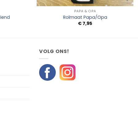
+
PAPA & OPA
riend
Rolmaat Papa/Opa
€
7,95
VOLG ONS!