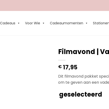
Cadeaus
Voor Wie
Cadeaumomenten
Stationer
Filmavond | V
Add to
17,95
€
Wishlist
Dit filmavond pakket speci
om te geven aan een vader
geselecteerd