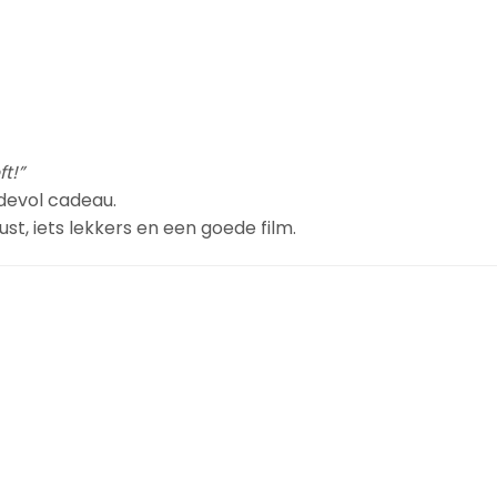
t!”
fdevol cadeau.
t, iets lekkers en een goede film.