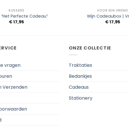
+
KUSSENS
VOOR EEN VRIEND
 “Het Perfecte Cadeau”
Wijn Cadeaubox | V
€
17,95
€
17,95
ERVICE
ONZE COLLECTIE
de vragen
Traktaties
touren
Bedankjes
en Verzenden
Cadeaus
Stationery
oorwaarden
d