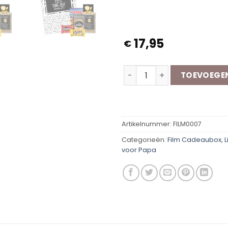
17,95
€
Filmavond | Vader aantal
TOEVOEGE
Artikelnummer:
FILM0007
Categorieën:
Film Cadeaubox
,
L
voor Papa