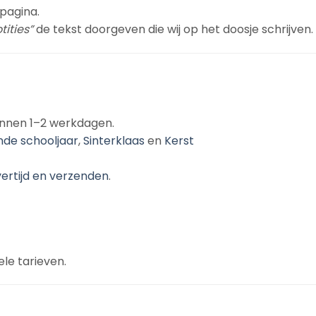
pagina.
tities”
de tekst doorgeven die wij op het doosje schrijven.
innen 1–2 werkdagen.
nde schooljaar
,
Sinterklaas
en
Kerst
vertijd en verzenden
.
le tarieven.