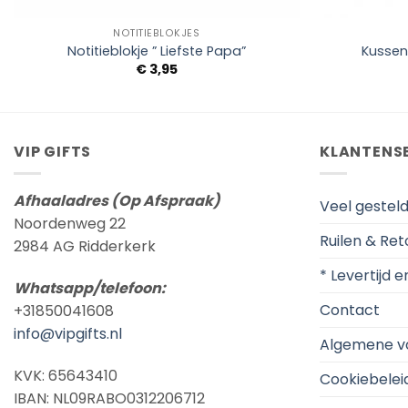
+
+
NOTITIEBLOKJES
Notitieblokje ” Liefste Papa”
Kussen
€
3,95
VIP GIFTS
KLANTENS
Afhaaladres (Op Afspraak)
Veel gestel
Noordenweg 22
Ruilen & Re
2984 AG Ridderkerk
* Levertijd 
Whatsapp/telefoon:
Contact
+31850041608
info@vipgifts.nl
Algemene v
KVK: 65643410
Cookiebelei
IBAN: NL09RABO0312206712