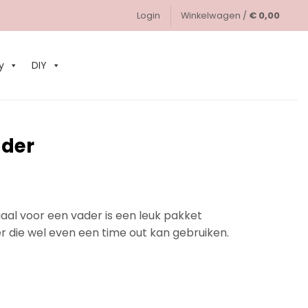
Login
Winkelwagen /
€
0,00
0
y
DIY
ader
aal voor een vader is een leuk pakket
 die wel even een time out kan gebruiken.