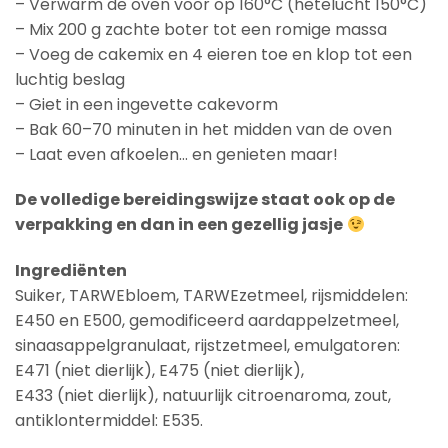
– Verwarm de oven voor op 160°C (hetelucht 150°C)
– Mix 200 g zachte boter tot een romige massa
– Voeg de cakemix en 4 eieren toe en klop tot een
luchtig beslag
– Giet in een ingevette cakevorm
– Bak 60–70 minuten in het midden van de oven
– Laat even afkoelen… en genieten maar!
De volledige bereidingswijze staat ook op de
verpakking en dan in een gezellig jasje
Ingrediënten
Suiker, TARWEbloem, TARWEzetmeel, rijsmiddelen:
E450 en E500, gemodificeerd aardappelzetmeel,
sinaasappelgranulaat, rijstzetmeel, emulgatoren:
E471 (niet dierlijk), E475 (niet dierlijk),
E433 (niet dierlijk), natuurlijk citroenaroma, zout,
antiklontermiddel: E535.