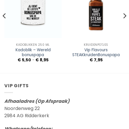
Wishlist
Wishlist
KADOBLIKKEN 250 ML
KRUIDENPOTJES
Kadoblik – Wereld
Vip Flavours
bonuspapa
STEAKkruidenBonuspapa
Prijsklasse:
€
5,50
-
€
8,95
€
7,95
€ 5,50
tot
€ 8,95
VIP GIFTS
Afhaaladres (Op Afspraak)
Noordenweg 22
2984 AG Ridderkerk
Whatsapp/telefoon: