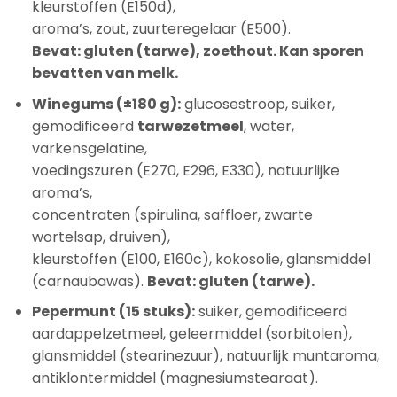
kleurstoffen (E150d),
aroma’s, zout, zuurteregelaar (E500).
Bevat: gluten (tarwe), zoethout. Kan sporen
bevatten van melk.
Winegums (±180 g):
glucosestroop, suiker,
gemodificeerd
tarwezetmeel
, water,
varkensgelatine,
voedingszuren (E270, E296, E330), natuurlijke
aroma’s,
concentraten (spirulina, saffloer, zwarte
wortelsap, druiven),
kleurstoffen (E100, E160c), kokosolie, glansmiddel
(carnaubawas).
Bevat: gluten (tarwe).
Pepermunt (15 stuks):
suiker, gemodificeerd
aardappelzetmeel, geleermiddel (sorbitolen),
glansmiddel (stearinezuur), natuurlijk muntaroma,
antiklontermiddel (magnesiumstearaat).