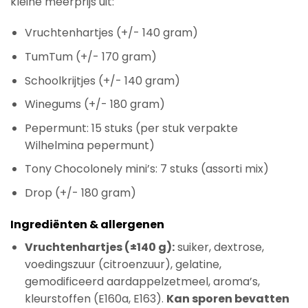
kleine meerprijs uit:
Vruchtenhartjes (+/- 140 gram)
TumTum (+/- 170 gram)
Schoolkrijtjes (+/- 140 gram)
Winegums (+/- 180 gram)
Pepermunt: 15 stuks (per stuk verpakte
Wilhelmina pepermunt)
Tony Chocolonely mini’s: 7 stuks (assorti mix)
Drop (+/- 180 gram)
Ingrediënten & allergenen
Vruchtenhartjes (±140 g):
suiker, dextrose,
voedingszuur (citroenzuur), gelatine,
gemodificeerd aardappelzetmeel, aroma’s,
kleurstoffen (E160a, E163).
Kan sporen bevatten