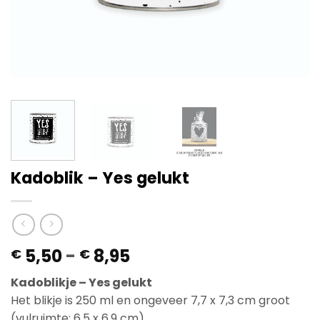
Kadoblik – Yes gelukt
Prijsklasse:
5,50
-
8,95
€
€
€ 5,50
Kadoblikje – Yes gelukt
tot
Het blikje is 250 ml en ongeveer 7,7 x 7,3 cm groot
€ 8,95
(vulruimte: 6,5 x 6,9 cm).