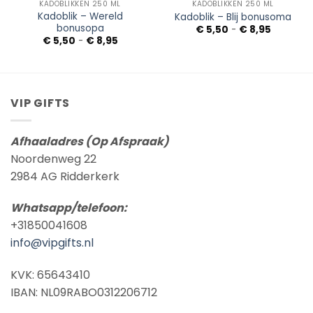
KADOBLIKKEN 250 ML
KADOBLIKKEN 250 ML
Kadoblik – Wereld
Kadoblik – Blij bonusoma
bonusopa
Prijsklass
€
5,50
-
€
8,95
€ 5,50
sse:
Prijsklasse:
€
5,50
-
€
8,95
tot
€ 5,50
€ 8,95
tot
€ 8,95
VIP GIFTS
Afhaaladres (Op Afspraak)
Noordenweg 22
2984 AG Ridderkerk
Whatsapp/telefoon:
+31850041608
info@vipgifts.nl
KVK: 65643410
IBAN: NL09RABO0312206712