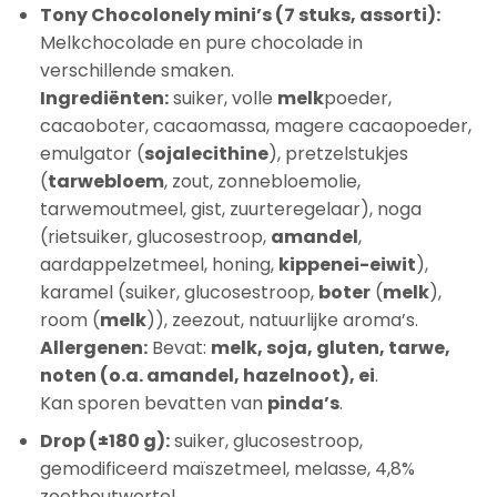
Tony Chocolonely mini’s (7 stuks, assorti):
Melkchocolade en pure chocolade in
verschillende smaken.
Ingrediënten:
suiker, volle
melk
poeder,
cacaoboter, cacaomassa, magere cacaopoeder,
emulgator (
sojalecithine
), pretzelstukjes
(
tarwebloem
, zout, zonnebloemolie,
tarwemoutmeel, gist, zuurteregelaar), noga
(rietsuiker, glucosestroop,
amandel
,
aardappelzetmeel, honing,
kippenei-eiwit
),
karamel (suiker, glucosestroop,
boter
(
melk
),
room (
melk
)), zeezout, natuurlijke aroma’s.
Allergenen:
Bevat:
melk, soja, gluten, tarwe,
noten (o.a. amandel, hazelnoot), ei
.
Kan sporen bevatten van
pinda’s
.
Drop (±180 g):
suiker, glucosestroop,
gemodificeerd maïszetmeel, melasse, 4,8%
zoethoutwortel,