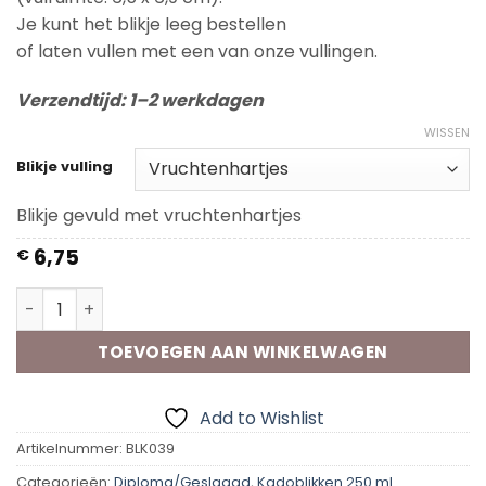
Je kunt het blikje leeg bestellen
of laten vullen met een van onze vullingen.
Verzendtijd: 1–2 werkdagen
WISSEN
Blikje vulling
Blikje gevuld met vruchtenhartjes
6,75
€
Kadoblik - Yes gelukt aantal
TOEVOEGEN AAN WINKELWAGEN
Add to Wishlist
Artikelnummer:
BLK039
Categorieën:
Diploma/Geslaagd
,
Kadoblikken 250 ml