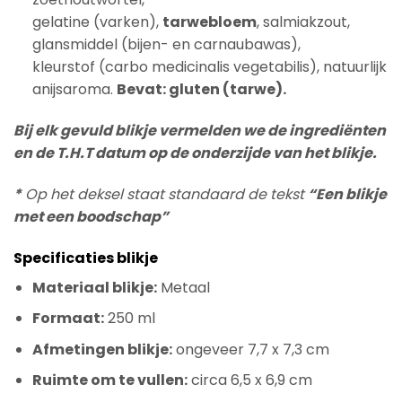
gelatine (varken),
tarwebloem
, salmiakzout,
glansmiddel (bijen- en carnaubawas),
kleurstof (carbo medicinalis vegetabilis), natuurlijk
anijsaroma.
Bevat: gluten (tarwe).
Bij elk gevuld blikje vermelden we de ingrediënten
en de T.H.T datum op de onderzijde van het blikje.
*
Op het deksel staat standaard de tekst
“Een blikje
met een boodschap”
Specificaties blikje
Materiaal blikje:
Metaal
Formaat:
250 ml
Afmetingen blikje:
ongeveer 7,7 x 7,3 cm
Ruimte om te vullen:
circa 6,5 x 6,9 cm