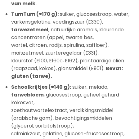
van melk.
TumTum (±170 g):
suiker, glucosestroop, water,
varkensgelatine, voedingszuur (E330),
tarwezetmeel
, natuurlijke aroma’s, kleurende
concentraten (appel, zwarte bes,
wortel, citroen, radijs, spirulina, saffloer),
maïszetmeel, zuurteregelaar (E331),
kleurstof (E100, E160c, E162), plantaardige oliën
(raapzaad, kokos), glansmiddel (E901).
Bevat:
gluten (tarwe).
Schoolkrijtjes (±140 g):
suiker, melado,
tarwebloem
, glucosestroop, geheel gehard
kokosvet,
zoethoutwortelextract, verdikkingsmiddel
(arabische gom), bevochtigingsmiddelen
(glycerol, sorbitolstroop),
salmiakzout, gelatine, glucose-fructosestroop,