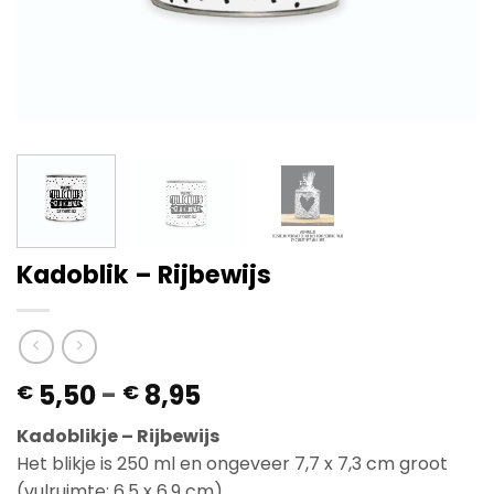
Kadoblik – Rijbewijs
Prijsklasse:
5,50
-
8,95
€
€
€ 5,50
Kadoblikje – Rijbewijs
tot
Het blikje is 250 ml en ongeveer 7,7 x 7,3 cm groot
€ 8,95
(vulruimte: 6,5 x 6,9 cm).