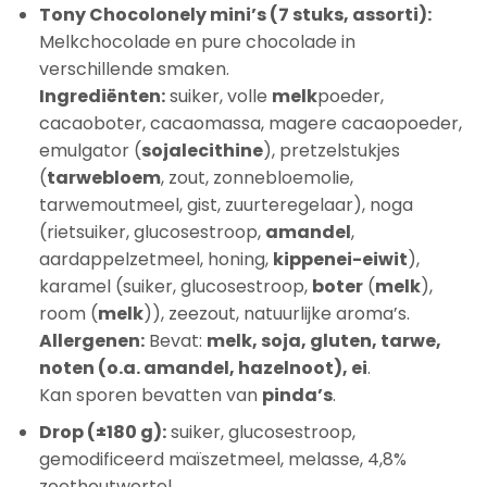
Tony Chocolonely mini’s (7 stuks, assorti):
Melkchocolade en pure chocolade in
verschillende smaken.
Ingrediënten:
suiker, volle
melk
poeder,
cacaoboter, cacaomassa, magere cacaopoeder,
emulgator (
sojalecithine
), pretzelstukjes
(
tarwebloem
, zout, zonnebloemolie,
tarwemoutmeel, gist, zuurteregelaar), noga
(rietsuiker, glucosestroop,
amandel
,
aardappelzetmeel, honing,
kippenei-eiwit
),
karamel (suiker, glucosestroop,
boter
(
melk
),
room (
melk
)), zeezout, natuurlijke aroma’s.
Allergenen:
Bevat:
melk, soja, gluten, tarwe,
noten (o.a. amandel, hazelnoot), ei
.
Kan sporen bevatten van
pinda’s
.
Drop (±180 g):
suiker, glucosestroop,
gemodificeerd maïszetmeel, melasse, 4,8%
zoethoutwortel,