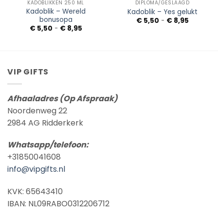
KADOBLIKKEN 250 ML
DIPLOMA/GESLAAGD
Kadoblik – Wereld
Kadoblik – Yes gelukt
bonusopa
sse:
Prijsklass
€
5,50
-
€
8,95
€ 5,50
Prijsklasse:
€
5,50
-
€
8,95
tot
€ 5,50
€ 8,95
tot
€ 8,95
VIP GIFTS
Afhaaladres (Op Afspraak)
Noordenweg 22
2984 AG Ridderkerk
Whatsapp/telefoon:
+31850041608
info@vipgifts.nl
KVK: 65643410
IBAN: NL09RABO0312206712