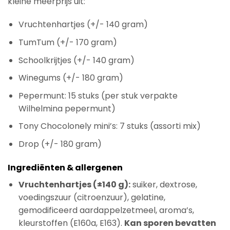
kleine meerprijs uit:
Vruchtenhartjes (+/- 140 gram)
TumTum (+/- 170 gram)
Schoolkrijtjes (+/- 140 gram)
Winegums (+/- 180 gram)
Pepermunt: 15 stuks (per stuk verpakte
Wilhelmina pepermunt)
Tony Chocolonely mini’s: 7 stuks (assorti mix)
Drop (+/- 180 gram)
Ingrediënten & allergenen
Vruchtenhartjes (±140 g):
suiker, dextrose,
voedingszuur (citroenzuur), gelatine,
gemodificeerd aardappelzetmeel, aroma’s,
kleurstoffen (E160a, E163).
Kan sporen bevatten