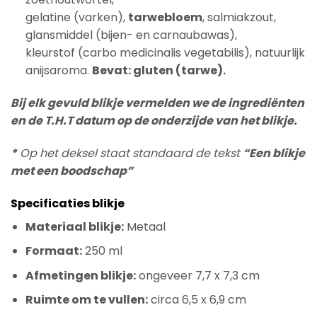
gelatine (varken),
tarwebloem
, salmiakzout,
glansmiddel (bijen- en carnaubawas),
kleurstof (carbo medicinalis vegetabilis), natuurlijk
anijsaroma.
Bevat: gluten (tarwe).
Bij elk gevuld blikje vermelden we de ingrediënten
en de T.H.T datum op de onderzijde van het blikje.
*
Op het deksel staat standaard de tekst
“Een blikje
met een boodschap”
Specificaties blikje
Materiaal blikje:
Metaal
Formaat:
250 ml
Afmetingen blikje:
ongeveer 7,7 x 7,3 cm
Ruimte om te vullen:
circa 6,5 x 6,9 cm