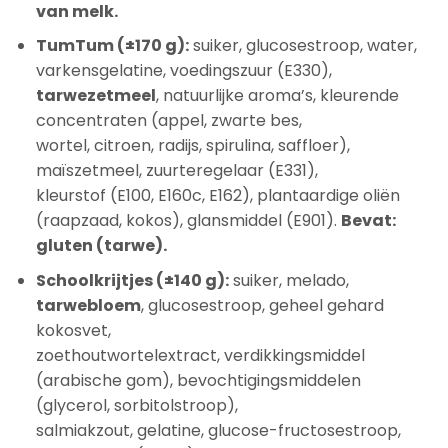
van melk.
TumTum (±170 g):
suiker, glucosestroop, water,
varkensgelatine, voedingszuur (E330),
tarwezetmeel
, natuurlijke aroma’s, kleurende
concentraten (appel, zwarte bes,
wortel, citroen, radijs, spirulina, saffloer),
maïszetmeel, zuurteregelaar (E331),
kleurstof (E100, E160c, E162), plantaardige oliën
(raapzaad, kokos), glansmiddel (E901).
Bevat:
gluten (tarwe).
Schoolkrijtjes (±140 g):
suiker, melado,
tarwebloem
, glucosestroop, geheel gehard
kokosvet,
zoethoutwortelextract, verdikkingsmiddel
(arabische gom), bevochtigingsmiddelen
(glycerol, sorbitolstroop),
salmiakzout, gelatine, glucose-fructosestroop,