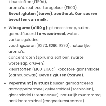
kleurstoffen (E150d),
aroma’s, zout, zuurteregelaar (E500).
Bevat: gluten (tarwe), zoethout. Kan sporen
bevatten van melk.
Winegums (±180 g):
glucosestroop, suiker,
gemodificeerd
tarwezetmeel
, water,
varkensgelatine,
voedingszuren (E270, E296, E330), natuurlijke
aroma’s,
concentraten (spirulina, saffloer, zwarte
wortelsap, druiven),
kleurstoffen (E100, E160c), kokosolie, glansmiddel
(carnaubawas).
Bevat: gluten (tarwe).
Pepermunt (15 stuks):
suiker, gemodificeerd
aardappelzetmeel, geleermiddel (sorbitolen),
glansmiddel (stearinezuur), natuurlijk muntaroma,
antiklontermiddel (magnesiumstearaat).