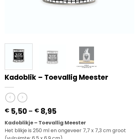
Kadoblik – Toevallig Meester
Prijsklasse:
5,50
-
8,95
€
€
€ 5,50
Kadoblikje – Toevallig Meester
tot
Het blikje is 250 ml en ongeveer 7,7 x 7,3 cm groot
€ 8,95
(vulruimte: 6,5 x 6,9 cm).