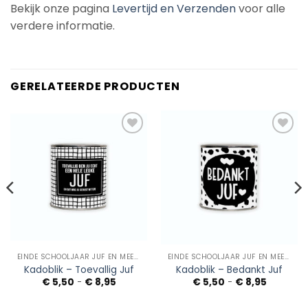
Bekijk onze pagina
Levertijd en Verzenden
voor alle
verdere informatie.
GERELATEERDE PRODUCTEN
Add to
Add to
Wishlist
Wishlist
EINDE SCHOOLJAAR JUF EN MEESTER
EINDE SCHOOLJAAR JUF EN MEESTER
Kadoblik – Toevallig Juf
Kadoblik – Bedankt Juf
Prijsklasse:
Prijsklass
€
5,50
-
€
8,95
€
5,50
-
€
8,95
€ 5,50
€ 5,50
tot
tot