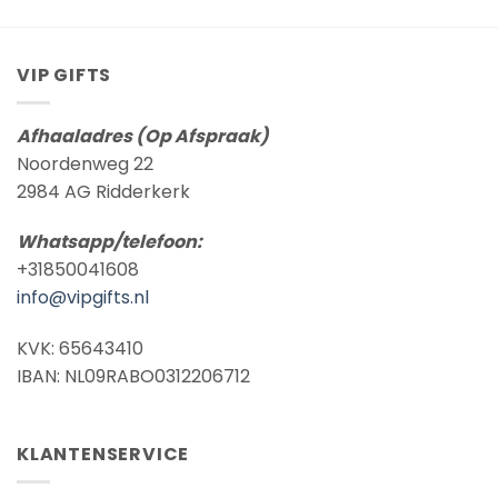
€ 8,95
€ 8,95
VIP GIFTS
Afhaaladres (Op Afspraak)
Noordenweg 22
2984 AG Ridderkerk
Whatsapp/telefoon:
+31850041608
info@vipgifts.nl
KVK: 65643410
IBAN: NL09RABO0312206712
KLANTENSERVICE