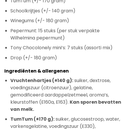
TumTum (+/- 170 gram)
Schoolkrijtjes (+/- 140 gram)
Winegums (+/- 180 gram)
Pepermunt: 15 stuks (per stuk verpakte
Wilhelmina pepermunt)
Tony Chocolonely mini’s: 7 stuks (assorti mix)
Drop (+/- 180 gram)
Ingrediënten & allergenen
Vruchtenhartjes (±140 g):
suiker, dextrose,
voedingszuur (citroenzuur), gelatine,
gemodificeerd aardappelzetmeel, aroma’s,
kleurstoffen (E160a, E163).
Kan sporen bevatten
van melk.
TumTum (±170 g):
suiker, glucosestroop, water,
varkensgelatine, voedingszuur (E330),