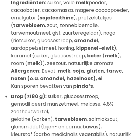
Ingrediënten:
suiker, volle
melk
poeder,
cacaoboter, cacaomassa, magere cacaopoeder,
emulgator (
sojalecithine
), pretzelstukjes
(
tarwebloem
, zout, zonnebloemolie,
tarwemoutmeel, gist, zuurteregelaar), noga
(rietsuiker, glucosestroop,
amandel
,
aardappelzetmeel, honing,
kippenei-eiwit
),
karamel (suiker, glucosestroop,
boter
(
melk
),
room (
melk
)), zeezout, natuurlijke aroma’s.
Allergenen:
Bevat:
melk, soja, gluten, tarwe,
noten (o.a. amandel, hazelnoot), ei
.
Kan sporen bevatten van
pinda’s
.
Drop (±180 g):
suiker, glucosestroop,
gemodificeerd maïszetmeel, melasse, 4,8%
zoethoutwortel,
gelatine (varken),
tarwebloem
, salmiakzout,
glansmiddel (bijen- en carnaubawas),
kleurstof (carbo medicinalis vegetabilis), natuurlijk