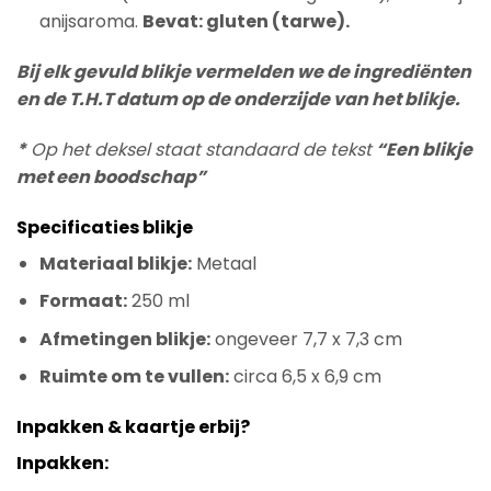
anijsaroma.
Bevat: gluten (tarwe).
Bij elk gevuld blikje vermelden we de ingrediënten
en de T.H.T datum op de onderzijde van het blikje.
*
Op het deksel staat standaard de tekst
“Een blikje
met een boodschap”
Specificaties blikje
Materiaal blikje:
Metaal
Formaat:
250 ml
Afmetingen blikje:
ongeveer 7,7 x 7,3 cm
Ruimte om te vullen:
circa 6,5 x 6,9 cm
Inpakken & kaartje erbij?
Inpakken: