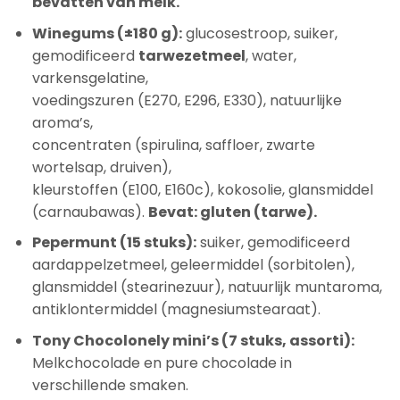
bevatten van melk.
Winegums (±180 g):
glucosestroop, suiker,
gemodificeerd
tarwezetmeel
, water,
varkensgelatine,
voedingszuren (E270, E296, E330), natuurlijke
aroma’s,
concentraten (spirulina, saffloer, zwarte
wortelsap, druiven),
kleurstoffen (E100, E160c), kokosolie, glansmiddel
(carnaubawas).
Bevat: gluten (tarwe).
Pepermunt (15 stuks):
suiker, gemodificeerd
aardappelzetmeel, geleermiddel (sorbitolen),
glansmiddel (stearinezuur), natuurlijk muntaroma,
antiklontermiddel (magnesiumstearaat).
Tony Chocolonely mini’s (7 stuks, assorti):
Melkchocolade en pure chocolade in
verschillende smaken.