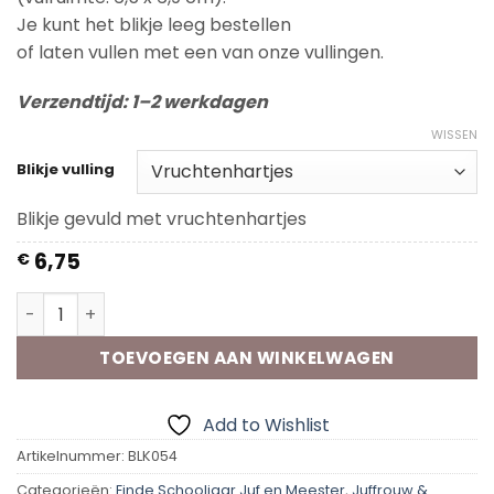
Je kunt het blikje leeg bestellen
of laten vullen met een van onze vullingen.
Verzendtijd: 1–2 werkdagen
WISSEN
Blikje vulling
Blikje gevuld met vruchtenhartjes
6,75
€
Kadoblik - Toevallig Meester aantal
TOEVOEGEN AAN WINKELWAGEN
Add to Wishlist
Artikelnummer:
BLK054
Categorieën:
Einde Schooljaar Juf en Meester
,
Juffrouw &