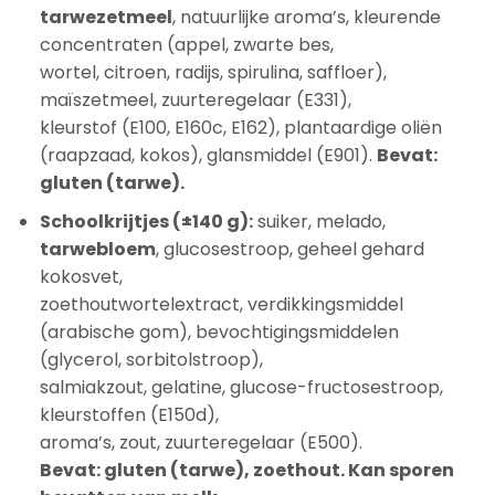
tarwezetmeel
, natuurlijke aroma’s, kleurende
concentraten (appel, zwarte bes,
wortel, citroen, radijs, spirulina, saffloer),
maïszetmeel, zuurteregelaar (E331),
kleurstof (E100, E160c, E162), plantaardige oliën
(raapzaad, kokos), glansmiddel (E901).
Bevat:
gluten (tarwe).
Schoolkrijtjes (±140 g):
suiker, melado,
tarwebloem
, glucosestroop, geheel gehard
kokosvet,
zoethoutwortelextract, verdikkingsmiddel
(arabische gom), bevochtigingsmiddelen
(glycerol, sorbitolstroop),
salmiakzout, gelatine, glucose-fructosestroop,
kleurstoffen (E150d),
aroma’s, zout, zuurteregelaar (E500).
Bevat: gluten (tarwe), zoethout. Kan sporen