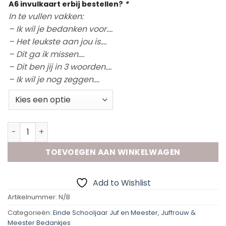
A6 invulkaart erbij bestellen?
*
In te vullen vakken:
– Ik wil je bedanken voor….
– Het leukste aan jou is….
– Dit ga ik missen….
– Dit ben jij in 3 woorden….
– Ik wil je nog zeggen….
Onbeschrijfelijk | Juf/Meester aantal
TOEVOEGEN AAN WINKELWAGEN
Add to Wishlist
Artikelnummer:
N/B
Categorieën:
Einde Schooljaar Juf en Meester
,
Juffrouw &
Meester Bedankjes