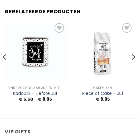
GERELATEERDE PRODUCTEN
Add to
Add to
Wishlist
Wishlist
EINDE SCHOOLJAAR JUF EN MEESTER
CAKEMIXEN
Kadoblik – Liefste Juf
Piece of Cake – Juf
Prijsklasse:
€
5,50
-
€
8,95
€
8,95
€ 5,50
tot
€ 8,95
VIP GIFTS