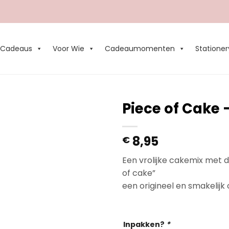
Cadeaus
Voor Wie
Cadeaumomenten
Stationer
Piece of Cake 
Add to
8,95
€
Wishlist
Een vrolijke cakemix met de
of cake”
een origineel en smakelijk
Op voorraad
Inpakken?
*