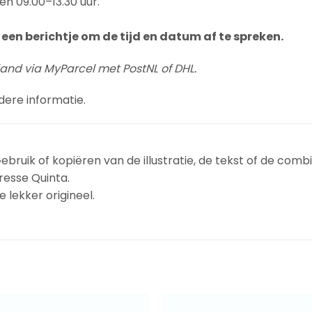
en 09.00–13.30 uur.
een berichtje om de tijd en datum af te spreken.
land via MyParcel met PostNL of DHL.
dere informatie.
ebruik of kopiëren van de illustratie, de tekst of de combi
resse Quinta.
 lekker origineel.