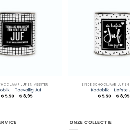
Add to
Wishlist
+
CHOOLJAAR JUF EN MEESTER
EINDE SCHOOLJAAR JUF EN
oblik – Toevallig Juf
Kadoblik – Liefste 
Prijsklasse:
€
5,50
-
€
8,95
€
5,50
-
€
8,95
€ 5,50
tot
€ 8,95
ERVICE
ONZE COLLECTIE