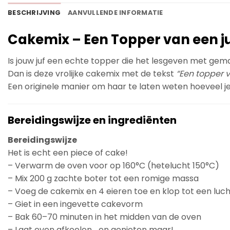
BESCHRIJVING
AANVULLENDE INFORMATIE
Cakemix – Een Topper van een juf 
Is jouw juf een echte topper die het lesgeven met ge
Dan is deze vrolijke cakemix met de tekst
“Een topper va
Een originele manier om haar te laten weten hoeveel j
Bereidingswijze en ingrediënten
Bereidingswijze
Het is echt een piece of cake!
– Verwarm de oven voor op 160°C (hetelucht 150°C)
– Mix 200 g zachte boter tot een romige massa
– Voeg de cakemix en 4 eieren toe en klop tot een luch
– Giet in een ingevette cakevorm
– Bak 60–70 minuten in het midden van de oven
– Laat even afkoelen… en genieten maar!