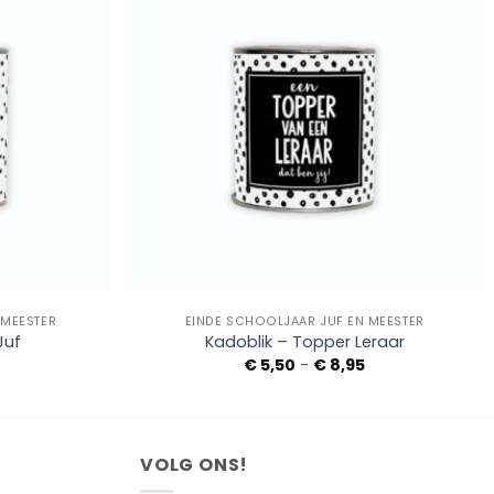
Add to
Add to
Wishlist
Wishlist
+
 MEESTER
EINDE SCHOOLJAAR JUF EN MEESTER
Juf
Kadoblik – Topper Leraar
Prijsklasse:
Prijsklasse:
€
5,50
-
€
8,95
€ 5,50
€ 5,50
tot
tot
€ 8,95
€ 8,95
VOLG ONS!