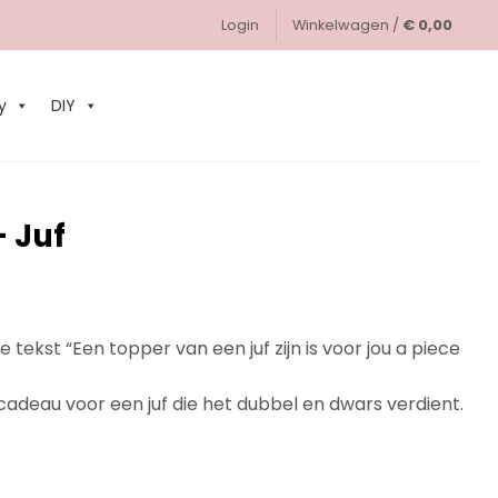
Login
Winkelwagen /
€
0,00
0
y
DIY
– Juf
 tekst “Een topper van een juf zijn is voor jou a piece
 cadeau voor een juf die het dubbel en dwars verdient.