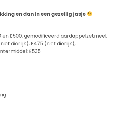
king en dan in een gezellig jasje
0 en E500, gemodificeerd aardappelzetmeel,
t dierlijk), E475 (niet dierlijk),
lontermiddel: E535.
ing