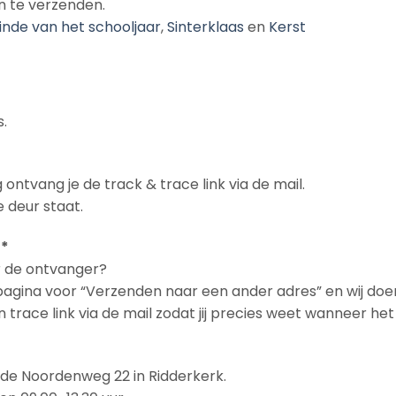
n te verzenden.
inde van het schooljaar
,
Sinterklaas
en
Kerst
.
 ontvang je de track & trace link via de mail.
 deur staat.
 *
ar de ontvanger?
npagina voor “Verzenden naar een ander adres” en wij doe
en trace link via de mail zodat jij precies weet wanneer h
n de Noordenweg 22 in Ridderkerk.