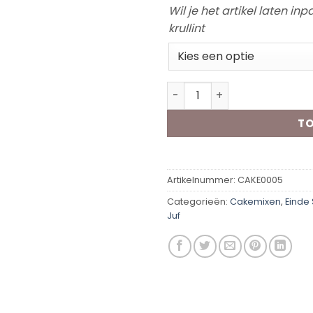
Wil je het artikel laten i
krullint
Piece of Cake - Juf aantal
TO
Artikelnummer:
CAKE0005
Categorieën:
Cakemixen
,
Einde
Juf