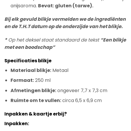
anijsaroma.
Bevat: gluten (tarwe).
Bij elk gevuld blikje vermelden we de ingrediënten
en de T.H.T datum op de onderzijde van het blikje.
*
Op het deksel staat standaard de tekst
“Een blikje
met een boodschap”
Specificaties blikje
Materiaal blikje:
Metaal
Formaat:
250 ml
Afmetingen blikje:
ongeveer 7,7 x 7,3 cm
Ruimte om te vullen:
circa 6,5 x 6,9 cm
Inpakken & kaartje erbij?
Inpakken: