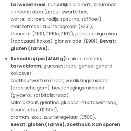
tarwezetmeel
, natuurlijke aroma’s, kleurende
concentraten (appel, zwarte bes,
wortel, citroen, radijs, spirulina, saffloer),
maïszetmeel, zuurteregelaar (E331),
kleurstof (E100, E160c, E162), plantaardige oliën
(raapzaad, kokos), glansmiddel (E901).
Bevat:
gluten (tarwe).
Schoolkrijtjes (±140 g):
suiker, melado,
tarwebloem
, glucosestroop, geheel gehard
kokosvet,
zoethoutwortelextract, verdikkingsmiddel
(arabische gom), bevochtigingsmiddelen
(glycerol, sorbitolstroop),
salmiakzout, gelatine, glucose-fructosestroop,
kleurstoffen (E150d),
aroma’s, zout, zuurteregelaar (E500).
Bevat: gluten (tarwe), zoethout. Kan sporen