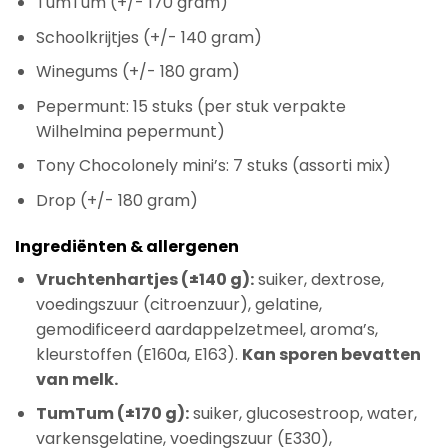
TumTum (+/- 170 gram)
Schoolkrijtjes (+/- 140 gram)
Winegums (+/- 180 gram)
Pepermunt: 15 stuks (per stuk verpakte
Wilhelmina pepermunt)
Tony Chocolonely mini’s: 7 stuks (assorti mix)
Drop (+/- 180 gram)
Ingrediënten & allergenen
Vruchtenhartjes (±140 g):
suiker, dextrose,
voedingszuur (citroenzuur), gelatine,
gemodificeerd aardappelzetmeel, aroma’s,
kleurstoffen (E160a, E163).
Kan sporen bevatten
van melk.
TumTum (±170 g):
suiker, glucosestroop, water,
varkensgelatine, voedingszuur (E330),