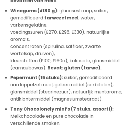
bevatten van melk.
Winegums (±180 g):
glucosestroop, suiker,
gemodificeerd
tarwezetmeel
, water,
varkensgelatine,
voedingszuren (E270, E296, E330), natuurlijke
aroma’s,
concentraten (spirulina, saffloer, zwarte
wortelsap, druiven),
kleurstoffen (E100, E160c), kokosolie, glansmiddel
(carnaubawas).
Bevat: gluten (tarwe).
Pepermunt (15 stuks):
suiker, gemodificeerd
aardappelzetmeel, geleermiddel (sorbitolen),
glansmiddel (stearinezuur), natuurlijk muntaroma,
antiklontermiddel (magnesiumstearaat).
Tony Chocolonely mini’s (7 stuks, assorti):
Melkchocolade en pure chocolade in
verschillende smaken.