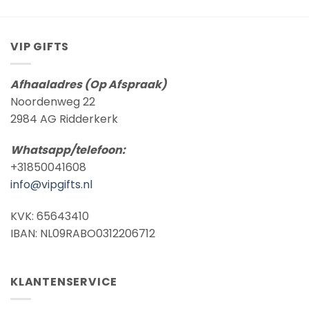
€ 8,95
€ 8,95
VIP GIFTS
Afhaaladres (Op Afspraak)
Noordenweg 22
2984 AG Ridderkerk
Whatsapp/telefoon:
+31850041608
info@vipgifts.nl
KVK: 65643410
IBAN: NL09RABO0312206712
KLANTENSERVICE