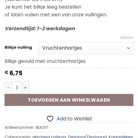
Je kunt het blikje leeg bestellen
of laten vullen met een van onze vullingen.
Verzendtijd: 1–2 werkdagen
WISSEN
Blikje vulling
Blikje gevuld met vruchtenhartjes
6,75
€
Kadoblik - Het zit D'rop aantal
TOEVOEGEN AAN WINKELWAGEN
Add to Wishlist
Artikelnummer:
BLK017
Categorieën:
afscheid collega
,
Diploma/Geslaagd
,
Kadoblikken