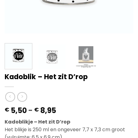
Kadoblik – Het zit D’rop
Prijsklasse:
5,50
-
8,95
€
€
€ 5,50
Kadoblikje – Het zit D’rop
tot
Het blikje is 250 ml en ongeveer 7,7 x 7,3 cm groot
€ 8,95
(vulruimte: 6,5 x 6,9 cm).