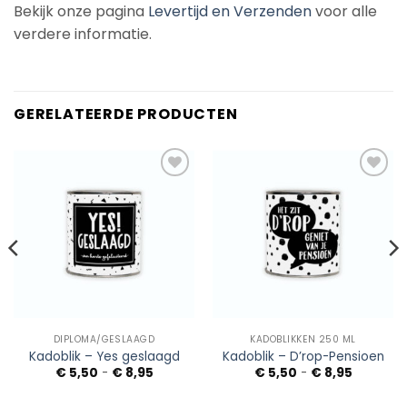
Bekijk onze pagina
Levertijd en Verzenden
voor alle
verdere informatie.
GERELATEERDE PRODUCTEN
Add to
Add to
Wishlist
Wishlist
DIPLOMA/GESLAAGD
KADOBLIKKEN 250 ML
Kadoblik – Yes geslaagd
Kadoblik – D’rop-Pensioen
Prijsklasse:
Prijsklass
€
5,50
-
€
8,95
€
5,50
-
€
8,95
€ 5,50
€ 5,50
tot
tot