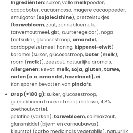
Ingrediënten:
suiker, volle
melk
poeder,
cacaoboter, cacaomassa, magere cacaopoeder,
emulgator (
sojalecithine
), pretzelstukjes
(
tarwebloem
, zout, zonnebloemolie,
tarwemoutmeel, gist, zuurteregelaar), noga
(rietsuiker, glucosestroop,
amandel
,
aardappelzetmeel, honing,
kippenei-eiwit
),
karamel (suiker, glucosestroop,
boter
(
melk
),
room (
melk
)), zeezout, natuurlijke aroma’s.
Allergenen:
Bevat:
melk, soja, gluten, tarwe,
noten (o.a. amandel, hazelnoot), ei
.
Kan sporen bevatten van
pinda’s
.
Drop (±180 g):
suiker, glucosestroop,
gemodificeerd maïszetmeel, melasse, 4,8%
zoethoutwortel,
gelatine (varken),
tarwebloem
, salmiakzout,
glansmiddel (bijen- en carnaubawas),
kleurstof (carbo medicinalis vegetabilis), natuurlijk