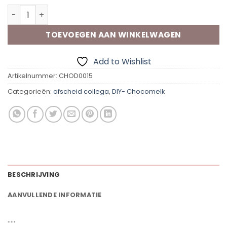
Chocomelk-Cadeaudoosje | Bedankt samenwerking aan
TOEVOEGEN AAN WINKELWAGEN
Add to Wishlist
Artikelnummer:
CHOD0015
Categorieën:
afscheid collega
,
DIY- Chocomelk
BESCHRIJVING
AANVULLENDE INFORMATIE
…..